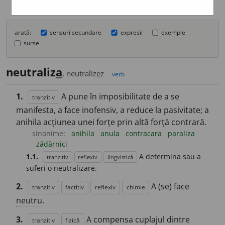
arată:
sensuri secundare
expresii
exemple
surse
neutraliz
a
, neutraliz
e
z
verb
1.
A pune în imposibilitate de a se
tranzitiv
manifesta, a face inofensiv, a reduce la pasivitate; a
anihila acțiunea unei forțe prin altă forță contrară.
sinonime:
anihila
anula
contracara
paraliza
zădărnici
1.1.
A determina sau a
tranzitiv
reflexiv
lingvistică
suferi o neutralizare.
2.
A (se) face
tranzitiv
factitiv
reflexiv
chimie
neutru
.
3.
A compensa cuplajul dintre
tranzitiv
fizică