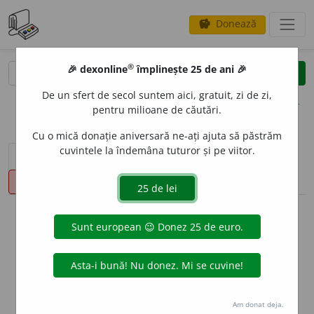
Donează
savings
®
®
🎉 dexonline
împlinește 25 de ani 🎉
caută
clear
search
De un sfert de secol suntem aici, gratuit, zi de zi,
opțiuni
pentru milioane de căutări.
Cu o mică donație aniversară ne-ați ajuta să păstrăm
cuvintele la îndemâna tuturor și pe viitor.
sinteza definițiilor (1)
definiții (17)
conjugări
pronunție
(5)
volume_up
info
Aceste definiții sunt compilate de
echipa dexonline. Definițiile
originale se află pe fila
definiții
.
info
Puteți reordona filele pe pagina de
preferințe
.
Am donat deja.
ascunde