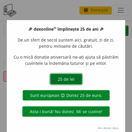
Donează
savings
®
®
🎉 dexonline
împlinește 25 de ani 🎉
caută
clear
search
De un sfert de secol suntem aici, gratuit, zi de zi,
opțiuni
pentru milioane de căutări.
Cu o mică donație aniversară ne-ați ajuta să păstrăm
cuvintele la îndemâna tuturor și pe viitor.
sinteza definițiilor (1)
definiții (13)
declinări
pronunție
(49)
volume_up
info
Aceste definiții sunt compilate de
echipa dexonline. Definițiile
originale se află pe fila
definiții
.
info
Puteți reordona filele pe pagina de
preferințe
.
Am donat deja.
ascunde