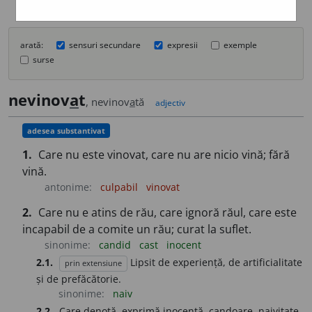
arată:
sensuri secundare
expresii
exemple
surse
nevinov
a
t
, nevinov
a
tă
adjectiv
adesea substantivat
1.
Care nu este vinovat, care nu are nicio vină; fără
vină.
antonime:
culpabil
vinovat
2.
Care nu e atins de rău, care ignoră răul, care este
incapabil de a comite un rău; curat la suflet.
sinonime:
candid
cast
inocent
2.1.
Lipsit de experiență, de artificialitate
prin extensiune
și de prefăcătorie.
sinonime:
naiv
2.2.
Care denotă, exprimă inocență, candoare, naivitate.