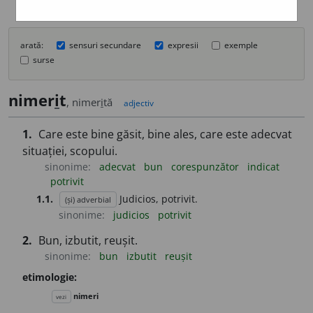
arată:
sensuri secundare
expresii
exemple
surse
nimer
i
t
, nimer
i
tă
adjectiv
1.
Care este bine găsit, bine ales, care este adecvat
situației, scopului.
sinonime:
adecvat
bun
corespunzător
indicat
potrivit
1.1.
Judicios, potrivit.
(și) adverbial
sinonime:
judicios
potrivit
2.
Bun, izbutit, reușit.
sinonime:
bun
izbutit
reușit
etimologie:
nimeri
vezi