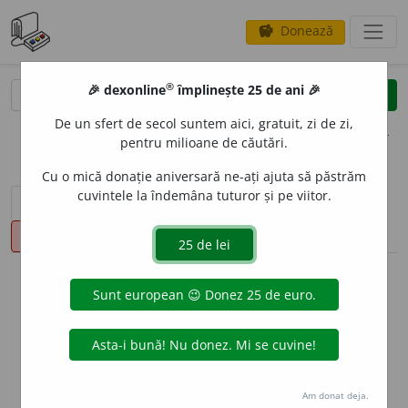
Donează
savings
®
®
🎉 dexonline
împlinește 25 de ani 🎉
caută
clear
search
De un sfert de secol suntem aici, gratuit, zi de zi,
opțiuni
pentru milioane de căutări.
Cu o mică donație aniversară ne-ați ajuta să păstrăm
cuvintele la îndemâna tuturor și pe viitor.
sinteza definițiilor (1)
definiții (14)
declinări
pronunție
(50)
volume_up
info
Aceste definiții sunt compilate de
echipa dexonline. Definițiile
originale se află pe fila
definiții
.
info
Puteți reordona filele pe pagina de
preferințe
.
Am donat deja.
ascunde