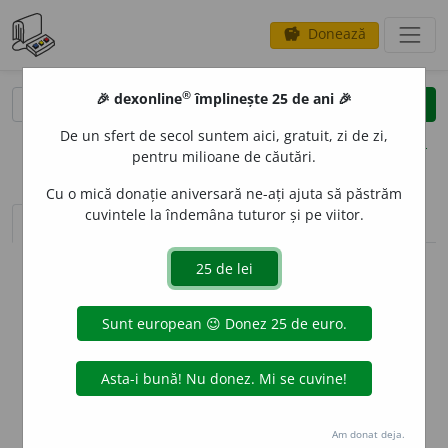
Donează
savings
®
®
🎉 dexonline
împlinește 25 de ani 🎉
caută
clear
search
De un sfert de secol suntem aici, gratuit, zi de zi,
opțiuni
pentru milioane de căutări.
Cu o mică donație aniversară ne-ați ajuta să păstrăm
cuvintele la îndemâna tuturor și pe viitor.
sinteza definițiilor (1)
definiții (1)
declinări
info
Aceste definiții sunt compilate de
echipa dexonline. Definițiile
originale se află pe fila
definiții
.
info
Puteți reordona filele pe pagina de
preferințe
.
ascunde
Am donat deja.