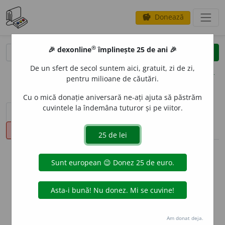
Donează
savings
®
®
🎉 dexonline
împlinește 25 de ani 🎉
caută
clear
search
De un sfert de secol suntem aici, gratuit, zi de zi,
opțiuni
pentru milioane de căutări.
Cu o mică donație aniversară ne-ați ajuta să păstrăm
cuvintele la îndemâna tuturor și pe viitor.
sinteza definițiilor (1)
definiții (48)
declinări
pronunție
(50)
volume_up
info
Aceste definiții sunt compilate de
echipa dexonline. Definițiile
originale se află pe fila
definiții
.
info
Puteți reordona filele pe pagina de
preferințe
.
Am donat deja.
ascunde