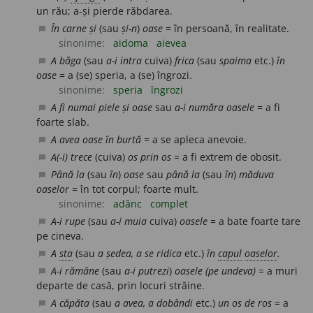
un rău; a-și pierde răbdarea.
În carne și
(sau
și-n
)
oase
= în persoană, în realitate.
chat_bubble
sinonime:
aidoma
aievea
A băga
(sau
a-i intra
cuiva)
frica
(sau
spaima
etc.)
în
chat_bubble
oase
= a (se) speria, a (se) îngrozi.
sinonime:
speria
îngrozi
A fi numai piele și oase
sau
a-i număra oasele
= a fi
chat_bubble
foarte slab.
A avea oase în burtă
= a se apleca anevoie.
chat_bubble
A(-i) trece
(cuiva)
os prin os
= a fi extrem de obosit.
chat_bubble
Până la
(sau
în
)
oase
sau
până la
(sau
în
)
măduva
chat_bubble
oaselor
= în tot corpul; foarte mult.
sinonime:
adânc
complet
A-i rupe
(sau
a-i muia
cuiva)
oasele
= a bate foarte tare
chat_bubble
pe cineva.
A
sta
(sau
a ședea, a se ridica
etc.)
în
capul
oaselor
.
chat_bubble
A-i rămâne
(sau
a-i putrezi
)
oasele (pe undeva)
= a muri
chat_bubble
departe de casă, prin locuri străine.
A căpăta
(sau
a avea, a dobândi
etc.)
un os de ros
= a
chat_bubble