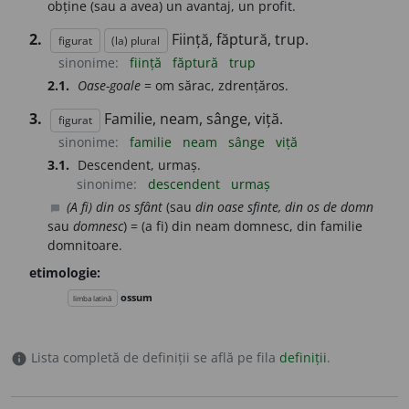
obține (sau a avea) un avantaj, un profit.
2.
Ființă, făptură, trup.
figurat
(la) plural
sinonime:
ființă
făptură
trup
2.1.
Oase-goale
= om sărac, zdrențăros.
3.
Familie, neam, sânge, viță.
figurat
sinonime:
familie
neam
sânge
viță
3.1.
Descendent, urmaș.
sinonime:
descendent
urmaș
(A fi) din os sfânt
(sau
din oase sfinte, din os de domn
chat_bubble
sau
domnesc
) = (a fi) din neam domnesc, din familie
domnitoare.
etimologie:
ossum
limba latină
Lista completă de definiții se află pe fila
definiții
.
info