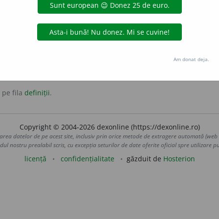
Am donat deja.
 pe fila
definiții
.
Copyright © 2004-2026 dexonline (https://dexonline.ro)
area datelor de pe acest site, inclusiv prin orice metode de extragere automată (web s
dul nostru prealabil scris, cu excepția seturilor de date oferite oficial spre utilizare pub
licență
confidențialitate
găzduit de
Hosterion