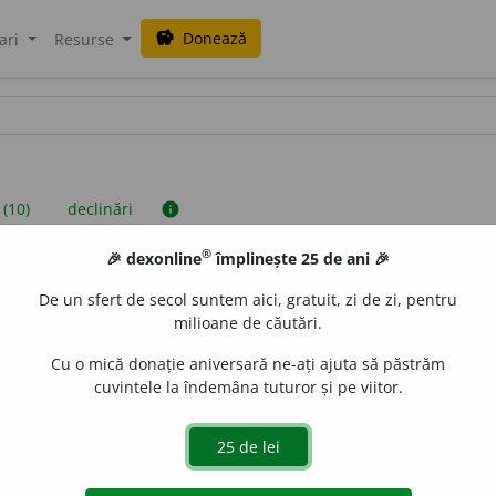
Donează
savings
ari
Resurse
 (10)
declinări
info
®
🎉 dexonline
împlinește 25 de ani 🎉
iniții sunt compilate de echipa dexonline. Definițiile originale se af
De un sfert de secol suntem aici, gratuit, zi de zi, pentru
 Puteți reordona filele pe pagina de
preferințe
.
milioane de căutări.
Cu o mică donație aniversară ne-ați ajuta să păstrăm
cuvintele la îndemâna tuturor și pe viitor.
presii
exemple
surse
i
nge
substantiv neutru