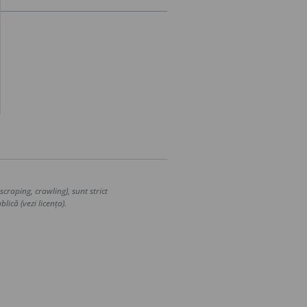
craping, crawling), sunt strict
lică (vezi licența).