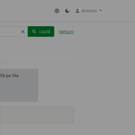
Anonim
language
dark_mode
person
caută
opțiuni
clear
search
lă pe fila