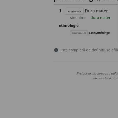
1.
Dura mater.
anatomie
sinonime:
dura mater
etimologie:
pachyméninge
limba franceză
Lista completă de definiții se află
info
Preluarea, stocarea sau utiliz
interzise fără acor