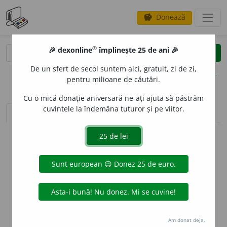
Donează
savings
®
®
🎉 dexonline
împlinește 25 de ani 🎉
caută
clear
search
De un sfert de secol suntem aici, gratuit, zi de zi,
opțiuni
pentru milioane de căutări.
Cu o mică donație aniversară ne-ați ajuta să păstrăm
cuvintele la îndemâna tuturor și pe viitor.
sinteza definițiilor (1)
definiții (3)
declinări
info
Aceste definiții sunt compilate de
echipa dexonline. Definițiile
originale se află pe fila
definiții
.
info
Puteți reordona filele pe pagina de
preferințe
.
ascunde
Am donat deja.