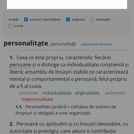
arată:
sensuri secundare
expresii
exemple
surse
personalit
a
te
, personalit
ă
ți
substantiv feminin
1.
Ceea ce este propriu, caracteristic fiecărei
persoane
și o distinge ca individualitate conștientă și
liberă; ansamblu de însușiri stabile ce caracterizează
mental și comportamental o persoană; felul propriu
de a fi al cuiva.
sinonime:
individualitate
originalitate
antonime:
impersonalitate
1.1.
Personalitate juridică
= calitatea de subiect de
drepturi și obligații a unei organizații.
2.
Persoană cu aptitudini și cu însușiri deosebite, cu
autoritate și prestigiu, care aduce o contribuție