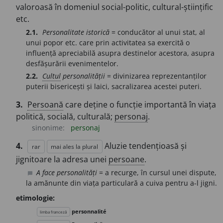
valoroasă în domeniul social-politic, cultural-științific
etc.
2.1.
Personalitate istorică
= conducător al unui stat, al
unui popor etc. care prin activitatea sa exercită o
influență apreciabilă asupra destinelor acestora, asupra
desfășurării evenimentelor.
2.2.
Cultul
personalității
= divinizarea reprezentanților
puterii bisericești și laici, sacralizarea acestei puteri.
3.
Persoană
care deține o funcție importantă în viața
politică, socială, culturală;
personaj
.
sinonime:
personaj
4.
Aluzie tendențioasă și
rar
mai ales la plural
jignitoare la adresa unei
persoane
.
A face personalități
= a recurge, în cursul unei dispute,
chat_bubble
la amănunte din viața particulară a cuiva pentru a-l jigni.
etimologie:
personnalité
limba franceză