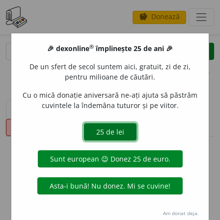
Donează
savings
®
®
🎉 dexonline
împlinește 25 de ani 🎉
caută
clear
search
De un sfert de secol suntem aici, gratuit, zi de zi,
opțiuni
pentru milioane de căutări.
Cu o mică donație aniversară ne-ați ajuta să păstrăm
cuvintele la îndemâna tuturor și pe viitor.
sinteza definițiilor (1)
definiții (16)
declinări
pronunție
(50)
volume_up
info
Aceste definiții sunt compilate de
echipa dexonline. Definițiile
originale se află pe fila
definiții
.
info
Puteți reordona filele pe pagina de
preferințe
.
Am donat deja.
ascunde