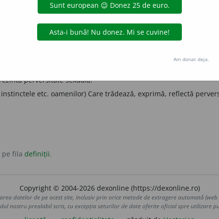
oameni) Care este înclinat spre fapte reprobabile, gata oric
telor, a judecății, a ideilor, descompus din punct de vedere 
at
imoral
stricat
c, perfid.
Am donat deja.
perfid
rezintă perversitate sexuală.
instinctele etc. oamenilor) Care trădează, exprimă, reflectă pervers
 pe fila
definiții
.
Copyright © 2004-2026 dexonline (https://dexonline.ro)
area datelor de pe acest site, inclusiv prin orice metode de extragere automată (web s
dul nostru prealabil scris, cu excepția seturilor de date oferite oficial spre utilizare pub