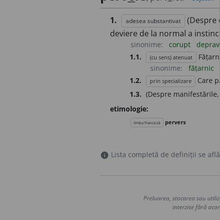
1.
(Despre 
adesea substantivat
deviere de la normal a instinc
sinonime:
corupt
deprav
1.1.
Fățarni
(cu sens) atenuat
sinonime:
fățarnic
1.2.
Care p
prin specializare
1.3.
(Despre manifestările, 
etimologie:
pervers
limba franceză
Lista completă de definiții se află
info
Preluarea, stocarea sau utiliz
interzise fără acor