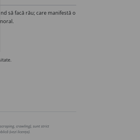
ând să facă rău; care manifestă o
moral.
itate.
craping, crawling), sunt strict
lică (vezi licența).