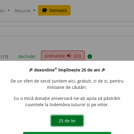
Donează
savings
ari
Resurse
pronunție
(22)
volume_up
 (13)
declinări
info
®
🎉 dexonline
împlinește 25 de ani 🎉
iniții sunt compilate de echipa dexonline. Definițiile originale se af
De un sfert de secol suntem aici, gratuit, zi de zi, pentru
 Puteți reordona filele pe pagina de
preferințe
.
milioane de căutări.
Cu o mică donație aniversară ne-ați ajuta să păstrăm
cuvintele la îndemâna tuturor și pe viitor.
presii
exemple
surse