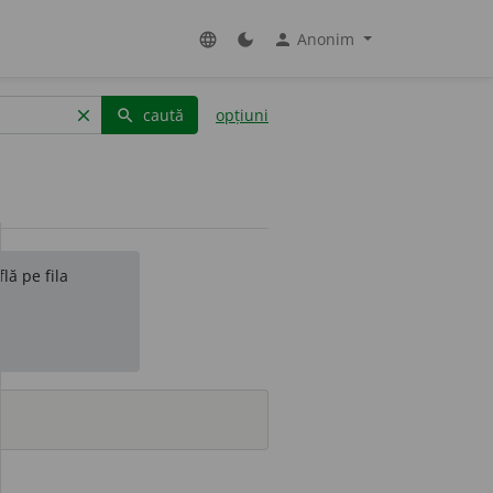
Anonim
language
dark_mode
person
caută
opțiuni
clear
search
lă pe fila