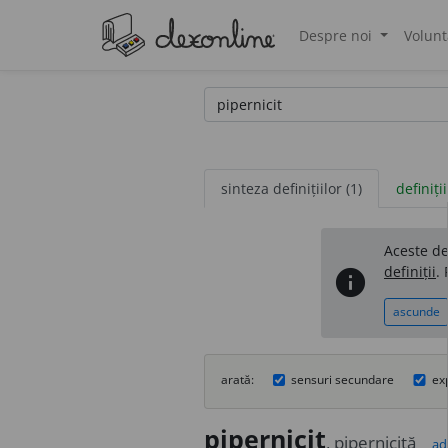
Despre noi
Volunt
®
sinteza definițiilor (1)
definiții
Aceste def
definiții
.
info
ascunde
arată:
sensuri secundare
ex
pipernic
i
t
, pipernic
i
tă
ad