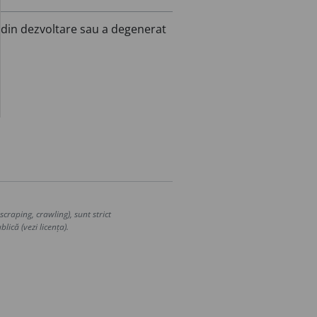
, din dezvoltare sau a degenerat
craping, crawling), sunt strict
lică (vezi licența).