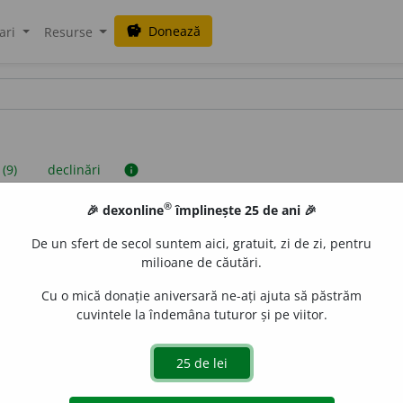
Donează
savings
ari
Resurse
 (9)
declinări
info
®
🎉 dexonline
împlinește 25 de ani 🎉
iniții sunt compilate de echipa dexonline. Definițiile originale se af
De un sfert de secol suntem aici, gratuit, zi de zi, pentru
 Puteți reordona filele pe pagina de
preferințe
.
milioane de căutări.
Cu o mică donație aniversară ne-ați ajuta să păstrăm
cuvintele la îndemâna tuturor și pe viitor.
presii
exemple
surse
jectiv