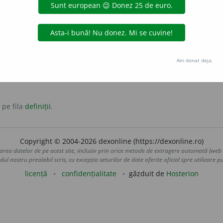
nimale, plante sau părți ale lor) Care s-a oprit din creștere
din cauza unor condiții neprielnice).
antonime:
robust
zdravăn
Am donat deja.
 pe fila
definiții
.
Copyright © 2004-2026 dexonline (https://dexonline.ro)
area datelor de pe acest site, inclusiv prin orice metode de extragere automată (web s
dul nostru prealabil scris, cu excepția seturilor de date oferite oficial spre utilizare pub
licență
confidențialitate
găzduit de
Hosterion