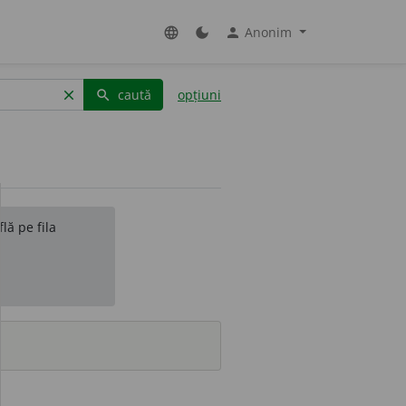
Anonim
language
dark_mode
person
caută
opțiuni
clear
search
lă pe fila