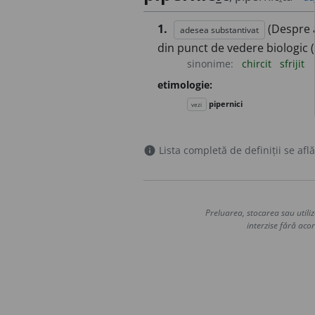
1.
(Despre a
adesea substantivat
din punct de vedere biologic (
sinonime:
chircit
sfrijit
etimologie:
pipernici
vezi
Lista completă de definiții se află
info
Preluarea, stocarea sau utiliz
interzise fără acor