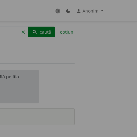
Anonim
language
dark_mode
person
caută
opțiuni
clear
search
lă pe fila