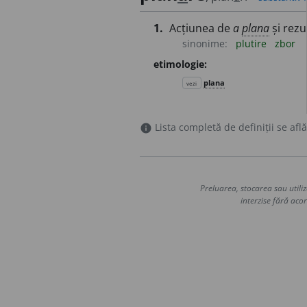
1.
Acțiunea de
a
plana
și rezul
sinonime:
plutire
zbor
etimologie:
plana
vezi
Lista completă de definiții se află
info
Preluarea, stocarea sau utiliz
interzise fără acor