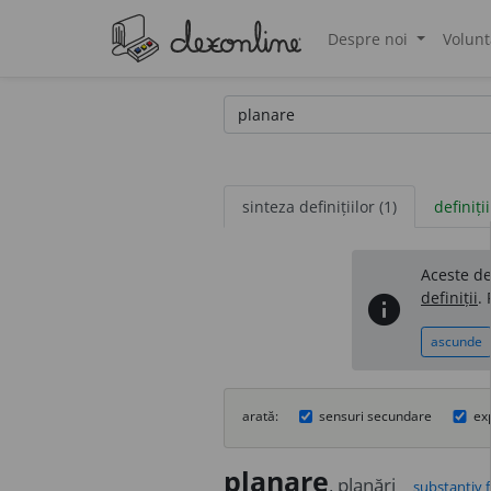
Despre noi
Volunt
®
sinteza definițiilor (1)
definiții
Aceste def
definiții
.
info
ascunde
arată:
sensuri secundare
ex
plan
a
re
, plan
ă
ri
substantiv 