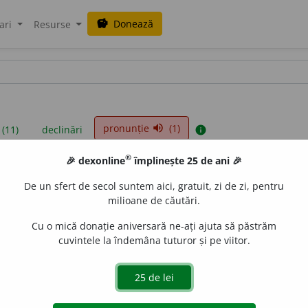
Donează
savings
ari
Resurse
pronunție
(1)
volume_up
 (11)
declinări
info
®
🎉 dexonline
împlinește 25 de ani 🎉
iniții sunt compilate de echipa dexonline. Definițiile originale se af
De un sfert de secol suntem aici, gratuit, zi de zi, pentru
 Puteți reordona filele pe pagina de
preferințe
.
milioane de căutări.
Cu o mică donație aniversară ne-ați ajuta să păstrăm
cuvintele la îndemâna tuturor și pe viitor.
presii
exemple
surse
feminin