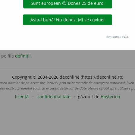
tatul ei.
Am donat deja.
 pe fila
definiții
.
Copyright © 2004-2026 dexonline (https://dexonline.ro)
area datelor de pe acest site, inclusiv prin orice metode de extragere automată (web s
dul nostru prealabil scris, cu excepția seturilor de date oferite oficial spre utilizare pub
licență
confidențialitate
găzduit de
Hosterion