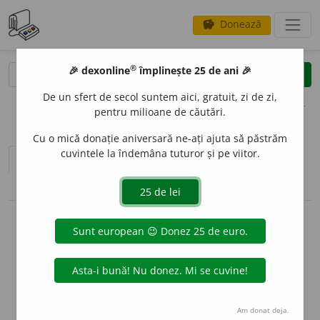
Donează
savings
®
®
🎉 dexonline
împlinește 25 de ani 🎉
caută
clear
search
De un sfert de secol suntem aici, gratuit, zi de zi,
opțiuni
pentru milioane de căutări.
Cu o mică donație aniversară ne-ați ajuta să păstrăm
cuvintele la îndemâna tuturor și pe viitor.
sinteza definițiilor (1)
definiții (50)
pronunție
(42)
volume_up
conjugări / declinări
info
Aceste definiții sunt compilate de
echipa dexonline. Definițiile
originale se află pe fila
definiții
.
info
Puteți reordona filele pe pagina de
preferințe
.
Am donat deja.
ascunde