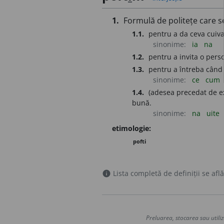
1.
Formulă de politețe care s
1.1.
pentru a da ceva cuiva;
sinonime:
ia
na
1.2.
pentru a invita o pers
1.3.
pentru a întreba când
sinonime:
ce
cum
1.4.
(adesea precedat de ex
bună.
sinonime:
na
uite
etimologie:
pofti
Lista completă de definiții se află
info
Preluarea, stocarea sau utiliz