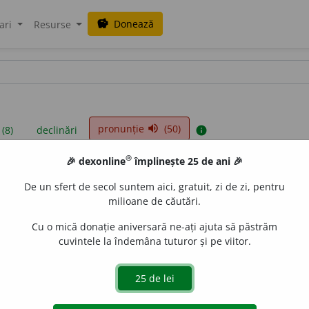
Donează
savings
ari
Resurse
pronunție
(50)
volume_up
 (8)
declinări
info
®
🎉 dexonline
împlinește 25 de ani 🎉
iniții sunt compilate de echipa dexonline. Definițiile originale se af
De un sfert de secol suntem aici, gratuit, zi de zi, pentru
 Puteți reordona filele pe pagina de
preferințe
.
milioane de căutări.
Cu o mică donație aniversară ne-ați ajuta să păstrăm
cuvintele la îndemâna tuturor și pe viitor.
presii
exemple
surse