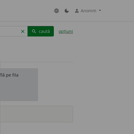
Anonim
language
dark_mode
person
caută
opțiuni
clear
search
lă pe fila