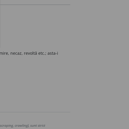
re, necaz, revoltă etc.; asta-i
craping, crawling), sunt strict