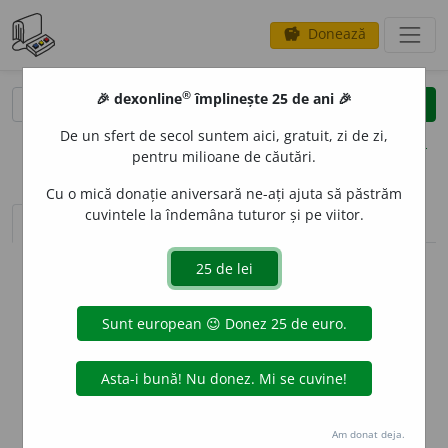
Donează
savings
®
®
🎉 dexonline
împlinește 25 de ani 🎉
caută
clear
search
De un sfert de secol suntem aici, gratuit, zi de zi,
opțiuni
pentru milioane de căutări.
Cu o mică donație aniversară ne-ați ajuta să păstrăm
cuvintele la îndemâna tuturor și pe viitor.
sinteza definițiilor (1)
definiții (7)
declinări
info
Aceste definiții sunt compilate de
echipa dexonline. Definițiile
originale se află pe fila
definiții
.
info
Puteți reordona filele pe pagina de
preferințe
.
ascunde
Am donat deja.