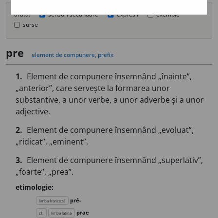
arată:
sensuri secundare
expresii
exemple
surse
pre
element de compunere, prefix
1.
Element de compunere însemnând „înainte”,
„anterior”, care servește la formarea unor
substantive, a unor verbe, a unor adverbe și a unor
adjective.
2.
Element de compunere însemnând „evoluat”,
„ridicat”, „eminent”.
3.
Element de compunere însemnând „superlativ”,
„foarte”, „prea”.
etimologie:
pré-
limba franceză
prae
cf.
limba latină