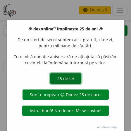
Donează
savings
®
®
🎉 dexonline
împlinește 25 de ani 🎉
caută
clear
search
De un sfert de secol suntem aici, gratuit, zi de zi,
opțiuni
pentru milioane de căutări.
Cu o mică donație aniversară ne-ați ajuta să păstrăm
cuvintele la îndemâna tuturor și pe viitor.
sinteza definițiilor (1)
definiții (12)
declinări
info
Aceste definiții sunt compilate de
echipa dexonline. Definițiile
originale se află pe fila
definiții
.
info
Puteți reordona filele pe pagina de
preferințe
.
ascunde
Am donat deja.