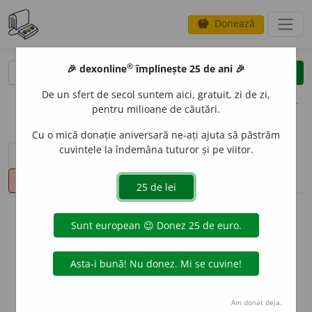
Donează
savings
®
®
🎉 dexonline
împlinește 25 de ani 🎉
caută
clear
search
De un sfert de secol suntem aici, gratuit, zi de zi,
opțiuni
pentru milioane de căutări.
Cu o mică donație aniversară ne-ați ajuta să păstrăm
cuvintele la îndemâna tuturor și pe viitor.
sinteza definițiilor (1)
definiții (16)
declinări
pronunție
(7)
volume_up
info
Aceste definiții sunt compilate de
echipa dexonline. Definițiile
originale se află pe fila
definiții
.
info
Puteți reordona filele pe pagina de
preferințe
.
Am donat deja.
ascunde