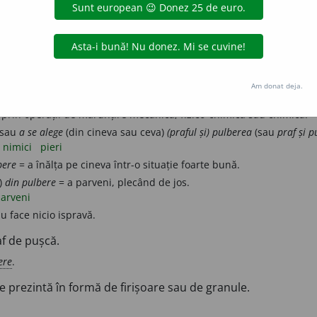
intă sub forma unor particule fine.
minări introduse prin prepoziție „de”, care indică felul: mulțime, 
puzderie
Am donat deja.
ză
= în cantitate foarte mare; câtă
frunză
și iarbă.
t prin operații de mărunțire mecanică, fizico-chimică sau chimică.
sau
a se alege
(din cineva sau ceva)
(praful și) pulberea
(sau
praf și p
nimici
pieri
bere
= a înălța pe cineva într-o situație foarte bună.
)
din pulbere
= a parveni, plecând de jos.
arveni
u face nicio ispravă.
af de pușcă.
ere
.
e prezintă în formă de firișoare sau de granule.