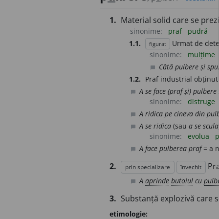
1.
Material solid care se prez
sinonime:
praf
pudră
1.1.
Urmat de deter
figurat
sinonime:
mulțime
Câtă pulbere și spu
chat_bubble
1.2.
Praf industrial obținu
A se face (praf și) pulbere
chat_bubble
sinonime:
distruge
A ridica pe cineva din pul
chat_bubble
A se ridica
(sau
a se scula
chat_bubble
sinonime:
evolua
p
A face pulberea praf
= a n
chat_bubble
2.
Pr
prin specializare
învechit
A
aprinde
butoiul
cu
pulb
chat_bubble
3.
Substanță explozivă care s
etimologie: