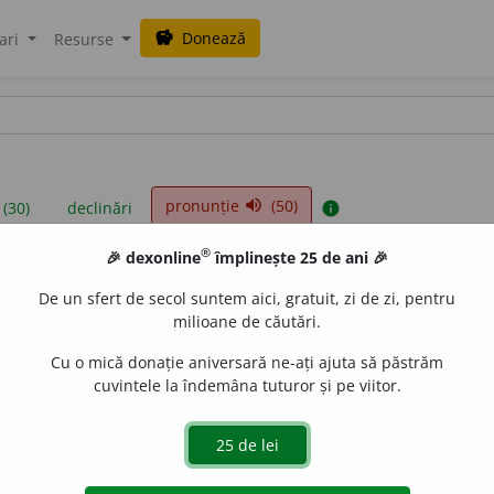
Donează
savings
ari
Resurse
pronunție
(50)
volume_up
 (30)
declinări
info
®
🎉 dexonline
împlinește 25 de ani 🎉
iniții sunt compilate de echipa dexonline. Definițiile originale se af
De un sfert de secol suntem aici, gratuit, zi de zi, pentru
 Puteți reordona filele pe pagina de
preferințe
.
milioane de căutări.
Cu o mică donație aniversară ne-ați ajuta să păstrăm
cuvintele la îndemâna tuturor și pe viitor.
presii
exemple
surse
feminin