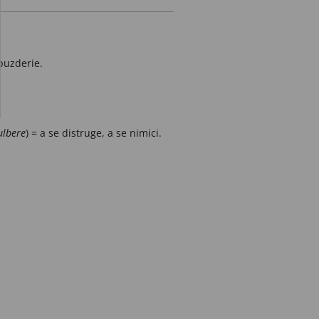
puzderie.
ulbere
) = a se distruge, a se nimici.