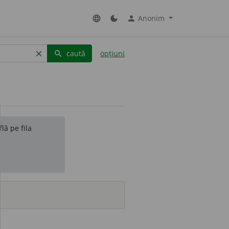
Anonim
language
dark_mode
person
caută
opțiuni
clear
search
lă pe fila