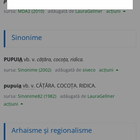
pupui
] (
Mar
) A se cocoța pe ceva.
sursa:
MDA2 (2010)
adăugată de
LauraGellner
acțiuni
Sinonime
PUPUI
A
vb. v.
cățăra, cocoța, ridica.
sursa:
Sinonime (2002)
adăugată de
siveco
acțiuni
pupui
a
vb.
v.
CĂȚĂRA. COCOȚA. RIDICA.
sursa:
Sinonime82 (1982)
adăugată de
LauraGellner
acțiuni
Arhaisme și regionalisme