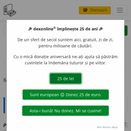
Donează
savings
®
®
🎉 dexonline
împlinește 25 de ani 🎉
caută
clear
search
De un sfert de secol suntem aici, gratuit, zi de zi,
opțiuni
pentru milioane de căutări.
Cu o mică donație aniversară ne-ați ajuta să păstrăm
cuvintele la îndemâna tuturor și pe viitor.
definiții (6)
conjugări
6 definiții pentru
pupuia
Explicative DEX
pupui
a
vr
[
At:
GR. S. VI, 95 /
P:
~pu-ia
/
Pzi:
~i
e
z
/
E:
Am donat deja.
1