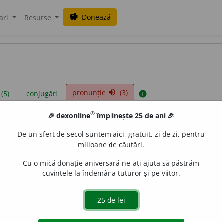
Donează
savings
ari
Resurse
pronunție
(3)
volume_up
 (5)
conjugări
info
®
🎉 dexonline
împlinește 25 de ani 🎉
iniții sunt compilate de echipa dexonline. Definițiile originale se af
De un sfert de secol suntem aici, gratuit, zi de zi, pentru
 Puteți reordona filele pe pagina de
preferințe
.
milioane de căutări.
Cu o mică donație aniversară ne-ați ajuta să păstrăm
cuvintele la îndemâna tuturor și pe viitor.
presii
exemple
surse