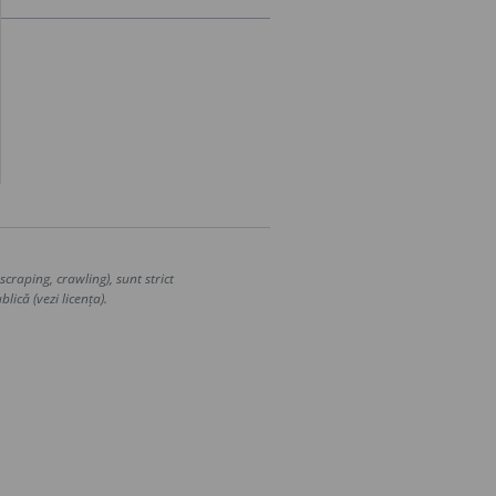
craping, crawling), sunt strict
lică (vezi licența).