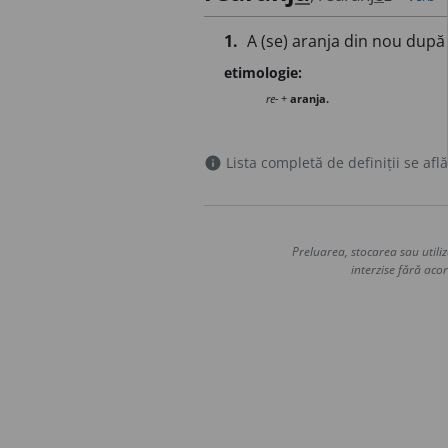
1.
A (se) aranja din nou după a
etimologie:
re-
+
aranja.
Lista completă de definiții se află
info
Preluarea, stocarea sau utiliz
interzise fără acor