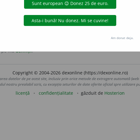
lte criterii, în altă ordine, cu altă formă.
Am donat deja.
 pe fila
definiții
.
Copyright © 2004-2026 dexonline (https://dexonline.ro)
area datelor de pe acest site, inclusiv prin orice metode de extragere automată (web s
dul nostru prealabil scris, cu excepția seturilor de date oferite oficial spre utilizare pub
licență
confidențialitate
găzduit de
Hosterion