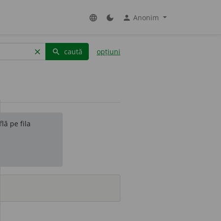
Anonim
language
dark_mode
person
caută
opțiuni
clear
search
lă pe fila