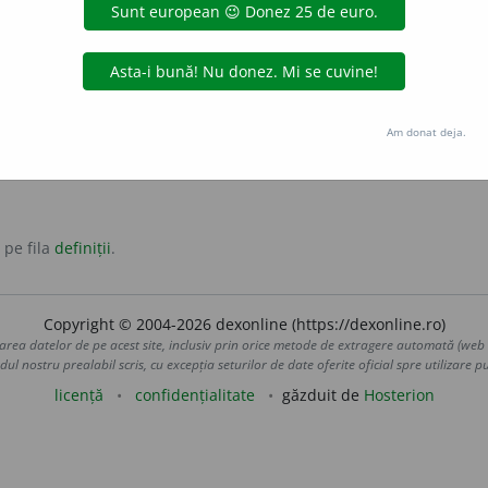
lor unei articulații.
Am donat deja.
 pe fila
definiții
.
Copyright © 2004-2026 dexonline (https://dexonline.ro)
area datelor de pe acest site, inclusiv prin orice metode de extragere automată (web s
dul nostru prealabil scris, cu excepția seturilor de date oferite oficial spre utilizare pub
licență
confidențialitate
găzduit de
Hosterion