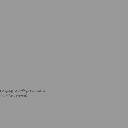
craping, crawling), sunt strict
lică (vezi licența).