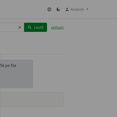
Anonim
language
dark_mode
person
caută
opțiuni
clear
search
lă pe fila