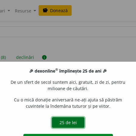
Donează
savings
ari
Resurse
 (8)
declinări
info
®
🎉 dexonline
împlinește 25 de ani 🎉
iniții sunt compilate de echipa dexonline. Definițiile originale se af
De un sfert de secol suntem aici, gratuit, zi de zi, pentru
 Puteți reordona filele pe pagina de
preferințe
.
milioane de căutări.
Cu o mică donație aniversară ne-ați ajuta să păstrăm
cuvintele la îndemâna tuturor și pe viitor.
presii
exemple
surse
eminin