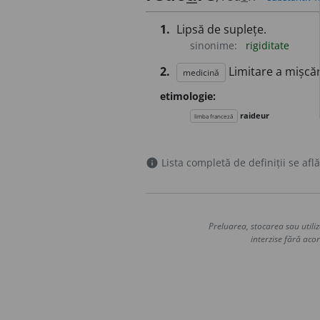
1.
Lipsă de suplețe.
sinonime:
rigiditate
2.
Limitare a mișcări
medicină
etimologie:
raideur
limba franceză
Lista completă de definiții se află
info
Preluarea, stocarea sau utiliz
interzise fără acor