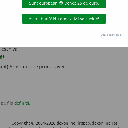
eva), a nu accepta, a nu primi ceva ce ți se oferă.
onime:
accepta
admite
aproba
primi
ere, a nu consimți la ceva, a nu voi să faci ceva.
A se priva de ceva, a renunța la ceva.
Am donat deja.
 eschiva.
age
ânt) A se roti spre prora navei.
 pe fila
definiții
.
Copyright © 2004-2026 dexonline (https://dexonline.ro)