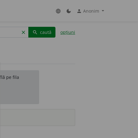
Anonim
language
dark_mode
person
caută
opțiuni
clear
search
lă pe fila