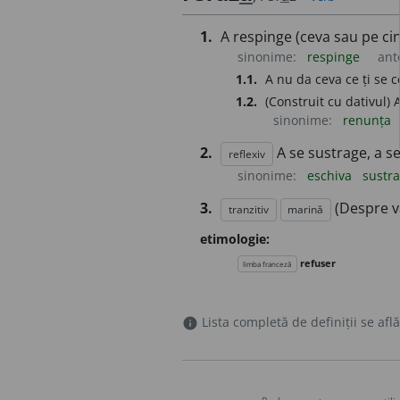
1.
A respinge (ceva sau pe cin
sinonime:
respinge
ant
1.1.
A nu da ceva ce ți se c
1.2.
(Construit cu dativul) 
sinonime:
renunța
2.
A se sustrage, a se
reflexiv
sinonime:
eschiva
sustr
3.
(Despre v
tranzitiv
marină
etimologie:
refuser
limba franceză
Lista completă de definiții se află
info