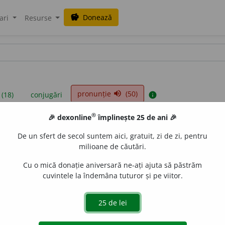
Donează
savings
ari
Resurse
pronunție
(50)
volume_up
 (18)
conjugări
info
®
🎉 dexonline
împlinește 25 de ani 🎉
iniții sunt compilate de echipa dexonline. Definițiile originale se af
De un sfert de secol suntem aici, gratuit, zi de zi, pentru
 Puteți reordona filele pe pagina de
preferințe
.
milioane de căutări.
Cu o mică donație aniversară ne-ați ajuta să păstrăm
cuvintele la îndemâna tuturor și pe viitor.
presii
exemple
surse