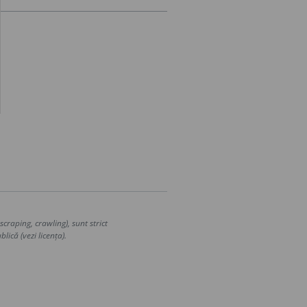
craping, crawling), sunt strict
lică (vezi licența).