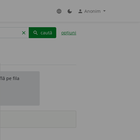
Anonim
language
dark_mode
person
caută
opțiuni
clear
search
lă pe fila