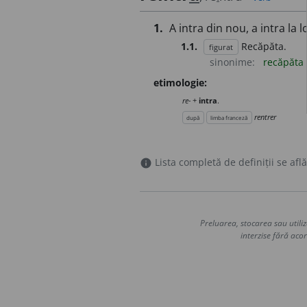
1.
A intra din nou, a intra la l
1.1.
Recăpăta.
figurat
sinonime:
recăpăta
etimologie:
re-
+
intra
.
rentrer
după
limba franceză
Lista completă de definiții se află
info
Preluarea, stocarea sau utiliz
interzise fără acor