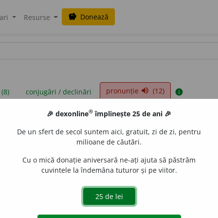
Donează
savings
ari
Resurse
pronunție
(12)
volume_up
 (8)
conjugări / declinări
info
®
🎉 dexonline
împlinește 25 de ani 🎉
iniții sunt compilate de echipa dexonline. Definițiile originale se af
De un sfert de secol suntem aici, gratuit, zi de zi, pentru
 Puteți reordona filele pe pagina de
preferințe
.
milioane de căutări.
Cu o mică donație aniversară ne-ați ajuta să păstrăm
cuvintele la îndemâna tuturor și pe viitor.
presii
exemple
surse