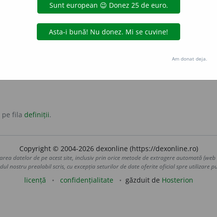
oc.
Am donat deja.
 pe fila
definiții
.
Copyright © 2004-2026 dexonline (https://dexonline.ro)
area datelor de pe acest site, inclusiv prin orice metode de extragere automată (web s
dul nostru prealabil scris, cu excepția seturilor de date oferite oficial spre utilizare pub
licență
confidențialitate
găzduit de
Hosterion