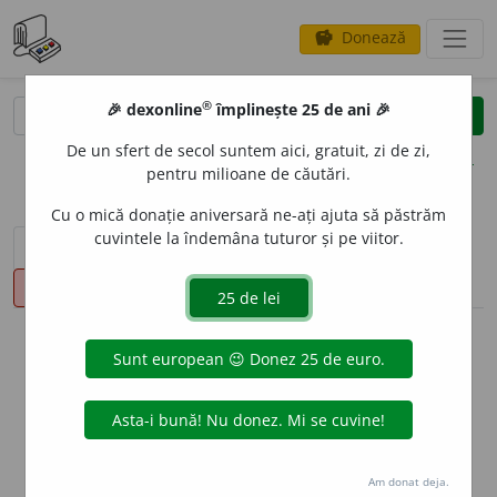
Donează
savings
®
®
🎉 dexonline
împlinește 25 de ani 🎉
caută
clear
search
De un sfert de secol suntem aici, gratuit, zi de zi,
opțiuni
pentru milioane de căutări.
Cu o mică donație aniversară ne-ați ajuta să păstrăm
cuvintele la îndemâna tuturor și pe viitor.
sinteza definițiilor (1)
definiții (27)
declinări
pronunție
(50)
volume_up
info
Aceste definiții sunt compilate de
echipa dexonline. Definițiile
originale se află pe fila
definiții
.
info
Puteți reordona filele pe pagina de
preferințe
.
Am donat deja.
ascunde