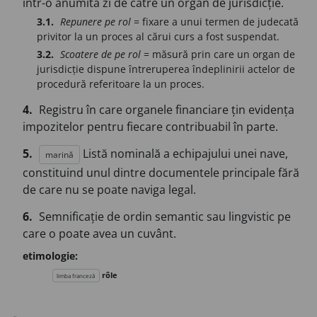
într-o anumită zi de către un organ de jurisdicție.
3.1.
Repunere pe rol
= fixare a unui termen de judecată
privitor la un proces al cărui curs a fost suspendat.
3.2.
Scoatere de pe rol
= măsură prin care un organ de
jurisdicție dispune întreruperea îndeplinirii actelor de
procedură referitoare la un proces.
4.
Registru în care organele financiare țin evidența
impozitelor pentru fiecare contribuabil în parte.
5.
Listă nominală a echipajului unei nave,
marină
constituind unul dintre documentele principale fără
de care nu se poate naviga legal.
6.
Semnificație de ordin semantic sau lingvistic pe
care o poate avea un cuvânt.
etimologie:
rôle
limba franceză