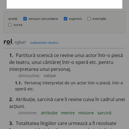
arată:
sensuri secundare
expresii
exemple
surse
r
o
l
, r
o
luri
substantiv neutru
1.
Partitură scenică ce revine unui actor într-o piesă
de teatru, unui cântăreț într-o operă etc. pentru
interpretarea unui personaj.
diminutive:
rolișor
1.1.
Personaj interpretat de un actor într-o piesă, într-o
operă etc.
2.
Atribuție, sarcină care îi revine cuiva în cadrul unei
acțiuni.
sinonime:
atribuție
menire
misiune
sarcină
3.
Totalitatea litigiilor care urmează a fi rezolvate