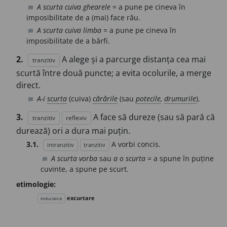
A scurta cuiva ghearele
= a pune pe cineva în
chat_bubble
imposibilitate de a (mai) face rău.
A scurta cuiva limba
= a pune pe cineva în
chat_bubble
imposibilitate de a bârfi.
2.
A alege și a parcurge distanța cea mai
tranzitiv
scurtă între două puncte; a evita ocolurile, a merge
direct.
A-i
scurta
(cuiva)
cărările
(sau
potecile
,
drumurile
).
chat_bubble
3.
A face să dureze (sau să pară că
tranzitiv
reflexiv
durează) ori a dura mai puțin.
3.1.
A vorbi concis.
intranzitiv
tranzitiv
A scurta vorba
sau
a o scurta
= a spune în puține
chat_bubble
cuvinte, a spune pe scurt.
etimologie:
excurtare
limba latină