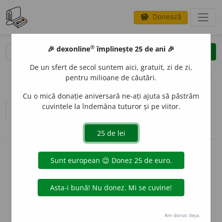
Donează
savings
®
®
🎉 dexonline
împlinește 25 de ani 🎉
caută
clear
search
De un sfert de secol suntem aici, gratuit, zi de zi,
opțiuni
pentru milioane de căutări.
Cu o mică donație aniversară ne-ați ajuta să păstrăm
cuvintele la îndemâna tuturor și pe viitor.
sinteza definițiilor (1)
definiții (18)
pronunție
(43)
volume_up
conjugări / declinări
info
Aceste definiții sunt compilate de
echipa dexonline. Definițiile
originale se află pe fila
definiții
.
info
Puteți reordona filele pe pagina de
preferințe
.
Am donat deja.
ascunde