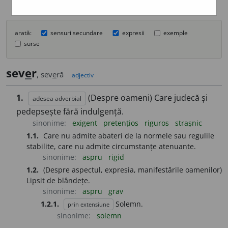
arată:
sensuri secundare
expresii
exemple
surse
sev
e
r
, sev
e
ră
adjectiv
1.
(Despre oameni) Care judecă și
adesea adverbial
pedepsește fără indulgență.
sinonime:
exigent
pretențios
riguros
strașnic
1.1.
Care nu admite abateri de la normele sau regulile
stabilite, care nu admite circumstanțe atenuante.
sinonime:
aspru
rigid
1.2.
(Despre aspectul, expresia, manifestările oamenilor)
Lipsit de blândețe.
sinonime:
aspru
grav
1.2.1.
Solemn.
prin extensiune
sinonime:
solemn