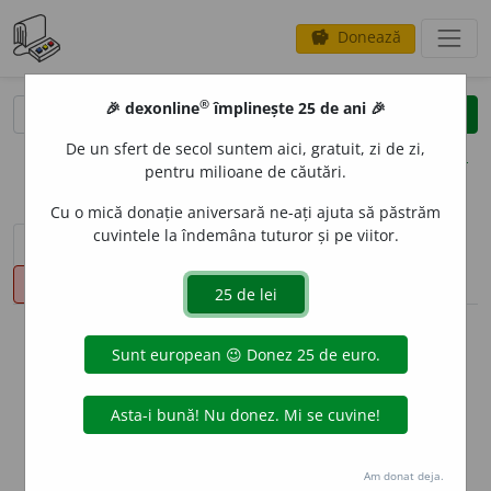
Donează
savings
®
®
🎉 dexonline
împlinește 25 de ani 🎉
caută
clear
search
De un sfert de secol suntem aici, gratuit, zi de zi,
opțiuni
pentru milioane de căutări.
Cu o mică donație aniversară ne-ați ajuta să păstrăm
cuvintele la îndemâna tuturor și pe viitor.
sinteza definițiilor (1)
definiții (27)
declinări
pronunție
(49)
volume_up
info
Aceste definiții sunt compilate de
echipa dexonline. Definițiile
originale se află pe fila
definiții
.
info
Puteți reordona filele pe pagina de
preferințe
.
Am donat deja.
ascunde