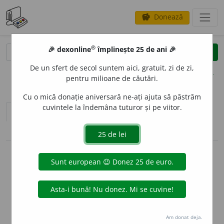
Donează
savings
®
®
🎉 dexonline
împlinește 25 de ani 🎉
caută
clear
search
De un sfert de secol suntem aici, gratuit, zi de zi,
opțiuni
pentru milioane de căutări.
Cu o mică donație aniversară ne-ați ajuta să păstrăm
cuvintele la îndemâna tuturor și pe viitor.
sinteza definițiilor (1)
definiții (12)
pronunție
(1)
volume_up
conjugări / declinări
info
Aceste definiții sunt compilate de
echipa dexonline. Definițiile
originale se află pe fila
definiții
.
info
Puteți reordona filele pe pagina de
preferințe
.
Am donat deja.
ascunde