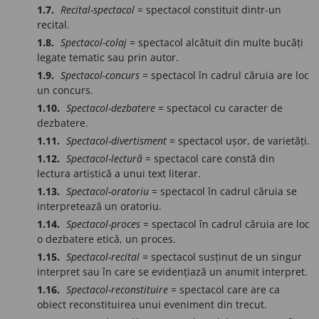
1.7.
Recital-spectacol
= spectacol constituit dintr-un
recital.
1.8.
Spectacol-colaj
= spectacol alcătuit din multe bucăți
legate tematic sau prin autor.
1.9.
Spectacol-concurs
= spectacol în cadrul căruia are loc
un concurs.
1.10.
Spectacol-dezbatere
= spectacol cu caracter de
dezbatere.
1.11.
Spectacol-divertisment
= spectacol ușor, de varietăți.
1.12.
Spectacol-lectură
= spectacol care constă din
lectura artistică a unui text literar.
1.13.
Spectacol-oratoriu
= spectacol în cadrul căruia se
interpretează un oratoriu.
1.14.
Spectacol-proces
= spectacol în cadrul căruia are loc
o dezbatere etică, un proces.
1.15.
Spectacol-recital
= spectacol susținut de un singur
interpret sau în care se evidențiază un anumit interpret.
1.16.
Spectacol-reconstituire
= spectacol care are ca
obiect reconstituirea unui eveniment din trecut.