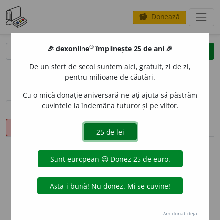
Donează
savings
®
®
🎉 dexonline
împlinește 25 de ani 🎉
caută
clear
search
De un sfert de secol suntem aici, gratuit, zi de zi,
opțiuni
pentru milioane de căutări.
Cu o mică donație aniversară ne-ați ajuta să păstrăm
cuvintele la îndemâna tuturor și pe viitor.
sinteza definițiilor (1)
definiții (43)
declinări
pronunție
(50)
volume_up
info
Aceste definiții sunt compilate de
echipa dexonline. Definițiile
originale se află pe fila
definiții
.
info
Puteți reordona filele pe pagina de
preferințe
.
Am donat deja.
ascunde