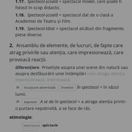
1.17.
Spectacol-școală
= spectacol model, care poate fi
folosit în scop didactic.
1.18.
Spectacol-școală
= spectacol dat de o clasă a
Academiei de Teatru și Film.
1.19.
Spectacol-tăiat
= spectacol alcătuit din fragmente,
piese diverse.
2.
Ansamblu de elemente, de lucruri, de fapte care
atrag privirile sau atenția, care impresionează, care
provoacă reacții.
diferențiere
Priveliște asupra unei scene din natură sau
asupra desfășurării unei întâmplări
care atrage atenția,
impresionează, interesează.
În spectacol
= în văzul
locuțiune adverbială
învechit
chat_bubble
lumii.
A se da în spectacol
= a atrage atenția printr-
expresie
chat_bubble
o purtare nepotrivită, a se face de râs.
etimologie:
spéctacle
limba franceză