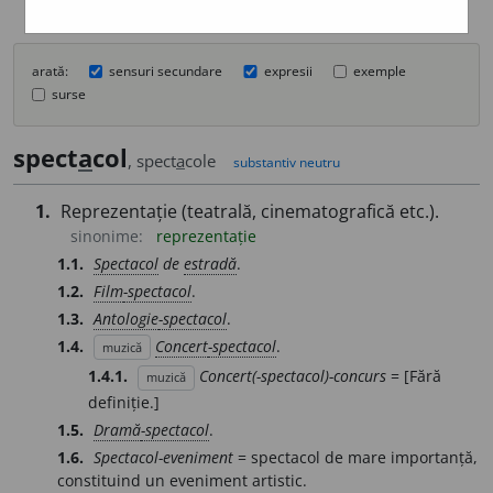
arată:
sensuri secundare
expresii
exemple
surse
spect
a
col
, spect
a
cole
substantiv neutru
1.
Reprezentație (teatrală, cinematografică etc.).
sinonime:
reprezentație
1.1.
Spectacol
de
estradă
.
1.2.
Film
-spectacol
.
1.3.
Antologie
-spectacol
.
1.4.
Concert
-spectacol
.
muzică
1.4.1.
Concert(-spectacol)-concurs
= [Fără
muzică
definiție.]
1.5.
Dramă
-spectacol
.
1.6.
Spectacol-eveniment
= spectacol de mare importanță,
constituind un eveniment artistic.