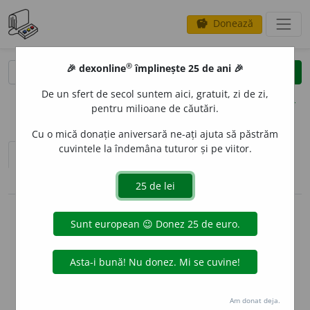
Donează
savings
®
®
🎉 dexonline
împlinește 25 de ani 🎉
caută
clear
search
De un sfert de secol suntem aici, gratuit, zi de zi,
opțiuni
pentru milioane de căutări.
Cu o mică donație aniversară ne-ați ajuta să păstrăm
cuvintele la îndemâna tuturor și pe viitor.
sinteza definițiilor (1)
definiții (16)
pronunție
(6)
volume_up
conjugări / declinări
info
Aceste definiții sunt compilate de
echipa dexonline. Definițiile
originale se află pe fila
definiții
.
info
Puteți reordona filele pe pagina de
preferințe
.
Am donat deja.
ascunde