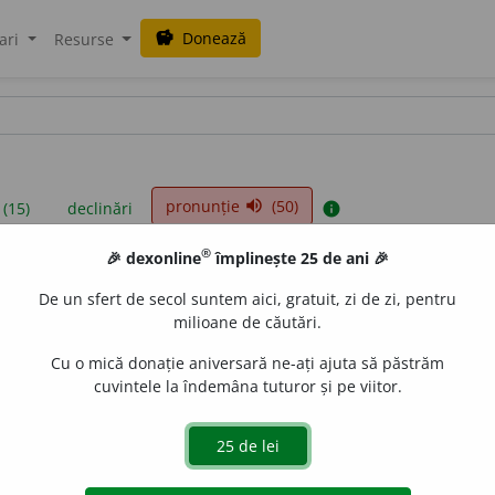
Donează
savings
ari
Resurse
pronunție
(50)
volume_up
 (15)
declinări
info
®
🎉 dexonline
împlinește 25 de ani 🎉
iniții sunt compilate de echipa dexonline. Definițiile originale se af
De un sfert de secol suntem aici, gratuit, zi de zi, pentru
 Puteți reordona filele pe pagina de
preferințe
.
milioane de căutări.
Cu o mică donație aniversară ne-ați ajuta să păstrăm
cuvintele la îndemâna tuturor și pe viitor.
presii
exemple
surse