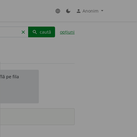
Anonim
language
dark_mode
person
caută
opțiuni
clear
search
lă pe fila