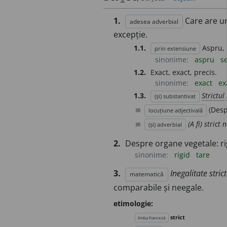
1.
Care are un
adesea adverbial
excepție.
1.1.
Aspru, 
prin extensiune
sinonime:
aspru
s
1.2.
Exact, exact, precis.
sinonime:
exact
ex
1.3.
Strictul
(și) substantivat
(Desp
locuțiune adjectivală
chat_bubble
(A fi) strict
(și) adverbial
chat_bubble
2.
Despre organe vegetale: rig
sinonime:
rigid
tare
3.
Inegalitate stric
matematică
comparabile și neegale.
etimologie:
strict
limba franceză