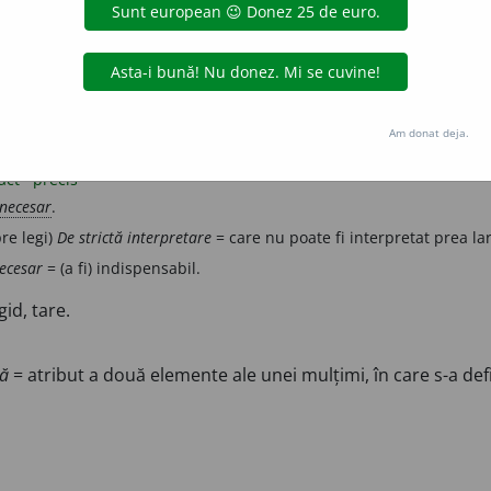
 caracter absolut, care trebuie respectat, executat, aplicat î
sever.
ever
Am donat deja.
act
precis
necesar
.
re legi)
De strictă interpretare
= care nu poate fi interpretat prea larg
 necesar
= (a fi) indispensabil.
id, tare.
tă
= atribut a două elemente ale unei mulțimi, în care s-a defi