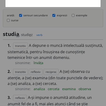
arată:
sensuri secundare
expresii
exemple
surse
studi
a
, studi
e
z
verb
1.
A depune o muncă intelectuală susținută,
tranzitiv
sistematică, pentru însușirea de cunoștințe
temeinice într-un anumit domeniu.
sinonime:
învăța
2.
A (se) observa cu
tranzitiv
reflexiv
reciproc
atenție, a (se) examina (din toate punctele de vedere);
a (se) analiza, a (se) cerceta.
sinonime:
analiza
cerceta
examina
observa
3.
A-și impune o anumită atitudine, un
reflexiv
anumit fel de a fi, mai ales atunci când se știe