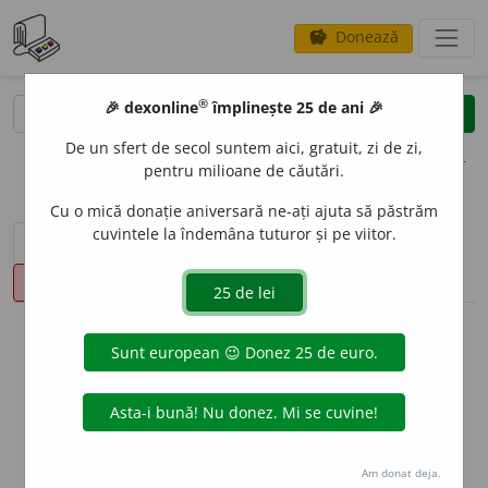
Donează
savings
®
®
🎉 dexonline
împlinește 25 de ani 🎉
caută
clear
search
De un sfert de secol suntem aici, gratuit, zi de zi,
opțiuni
pentru milioane de căutări.
Cu o mică donație aniversară ne-ați ajuta să păstrăm
cuvintele la îndemâna tuturor și pe viitor.
sinteza definițiilor (1)
definiții (19)
conjugări
pronunție
(47)
volume_up
info
Aceste definiții sunt compilate de
echipa dexonline. Definițiile
originale se află pe fila
definiții
.
info
Puteți reordona filele pe pagina de
preferințe
.
Am donat deja.
ascunde