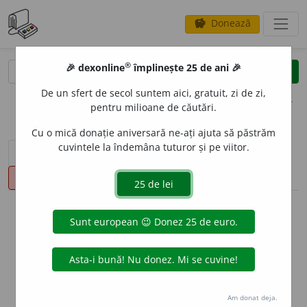
Donează
savings
®
®
🎉 dexonline
împlinește 25 de ani 🎉
caută
clear
search
De un sfert de secol suntem aici, gratuit, zi de zi,
opțiuni
pentru milioane de căutări.
Cu o mică donație aniversară ne-ați ajuta să păstrăm
cuvintele la îndemâna tuturor și pe viitor.
sinteza definițiilor (1)
definiții (24)
conjugări
pronunție
(3)
volume_up
info
Aceste definiții sunt compilate de
echipa dexonline. Definițiile
originale se află pe fila
definiții
.
info
Puteți reordona filele pe pagina de
preferințe
.
Am donat deja.
ascunde