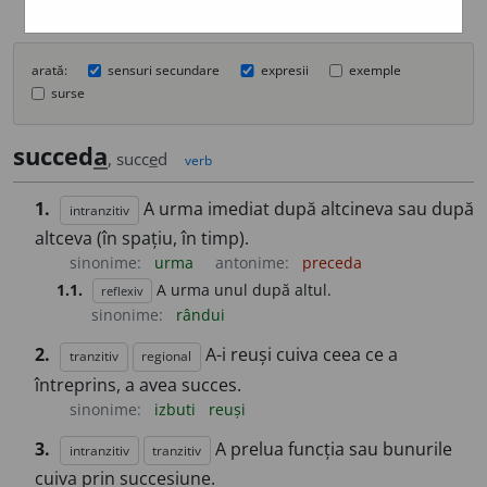
arată:
sensuri secundare
expresii
exemple
surse
succed
a
, succ
e
d
verb
1.
A urma imediat după altcineva sau după
intranzitiv
altceva (în spațiu, în timp).
sinonime:
urma
antonime:
preceda
1.1.
A urma unul după altul.
reflexiv
sinonime:
rândui
2.
A-i reuși cuiva ceea ce a
tranzitiv
regional
întreprins, a avea succes.
sinonime:
izbuti
reuși
3.
A prelua funcția sau bunurile
intranzitiv
tranzitiv
cuiva prin succesiune.