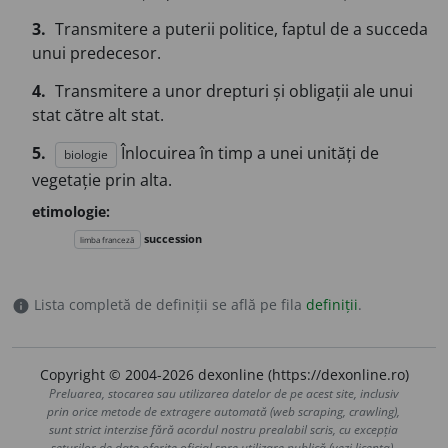
3.
Transmitere a puterii politice, faptul de a succeda
unui predecesor.
4.
Transmitere a unor drepturi și obligații ale unui
stat către alt stat.
5.
Înlocuirea în timp a unei unități de
biologie
vegetație prin alta.
etimologie:
succession
limba franceză
Lista completă de definiții se află pe fila
definiții
.
info
Copyright © 2004-2026 dexonline (https://dexonline.ro)
Preluarea, stocarea sau utilizarea datelor de pe acest site, inclusiv
prin orice metode de extragere automată (web scraping, crawling),
sunt strict interzise fără acordul nostru prealabil scris, cu excepția
seturilor de date oferite oficial spre utilizare publică (vezi licența).