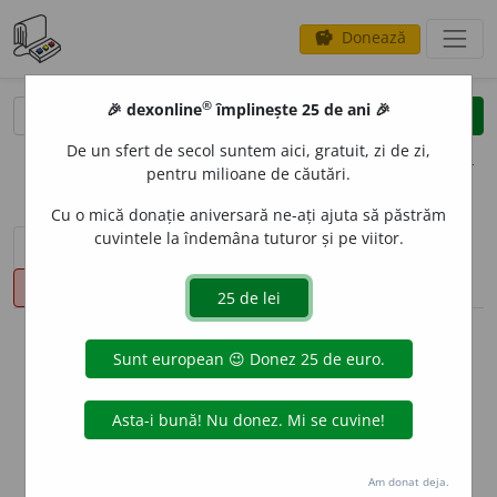
Donează
savings
®
®
🎉 dexonline
împlinește 25 de ani 🎉
caută
clear
search
De un sfert de secol suntem aici, gratuit, zi de zi,
opțiuni
pentru milioane de căutări.
Cu o mică donație aniversară ne-ați ajuta să păstrăm
cuvintele la îndemâna tuturor și pe viitor.
sinteza definițiilor (1)
definiții (18)
declinări
pronunție
(25)
volume_up
info
Aceste definiții sunt compilate de
echipa dexonline. Definițiile
originale se află pe fila
definiții
.
info
Puteți reordona filele pe pagina de
preferințe
.
Am donat deja.
ascunde