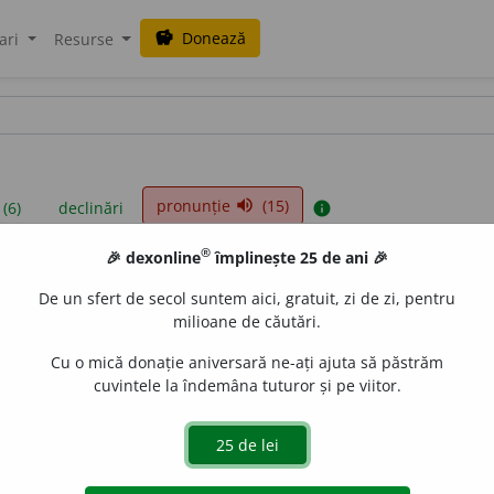
Donează
savings
ari
Resurse
pronunție
(15)
volume_up
 (6)
declinări
info
®
🎉 dexonline
împlinește 25 de ani 🎉
iniții sunt compilate de echipa dexonline. Definițiile originale se af
De un sfert de secol suntem aici, gratuit, zi de zi, pentru
 Puteți reordona filele pe pagina de
preferințe
.
milioane de căutări.
Cu o mică donație aniversară ne-ați ajuta să păstrăm
cuvintele la îndemâna tuturor și pe viitor.
presii
exemple
surse