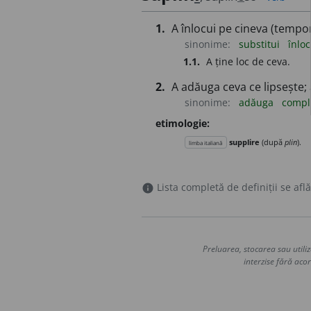
1.
A înlocui pe cineva (temporar
sinonime:
substitui
înloc
1.1.
A ține loc de ceva.
2.
A adăuga ceva ce lipsește; 
sinonime:
adăuga
compl
etimologie:
supplire
(după
plin
).
limba italiană
Lista completă de definiții se află
info
Preluarea, stocarea sau utiliz
interzise fără acor