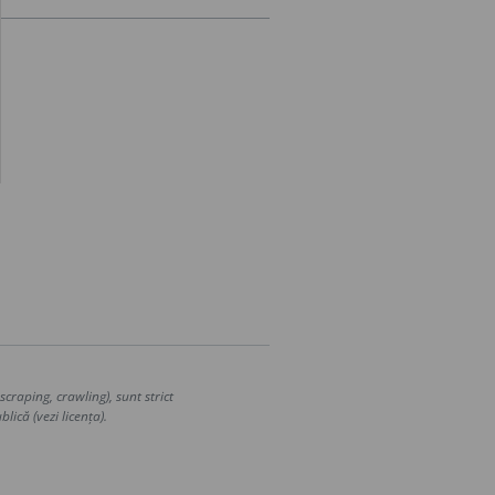
craping, crawling), sunt strict
lică (vezi licența).