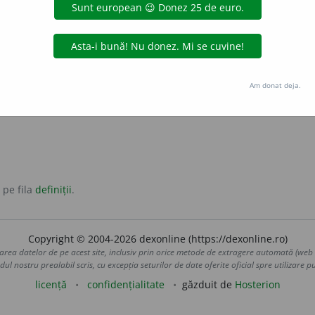
) în funcții sau în obligații, a ține locul.
ui
a împlini, a completa o lipsă.
Am donat deja.
eta
împlini
 pe fila
definiții
.
Copyright © 2004-2026 dexonline (https://dexonline.ro)
area datelor de pe acest site, inclusiv prin orice metode de extragere automată (web s
dul nostru prealabil scris, cu excepția seturilor de date oferite oficial spre utilizare pub
licență
confidențialitate
găzduit de
Hosterion