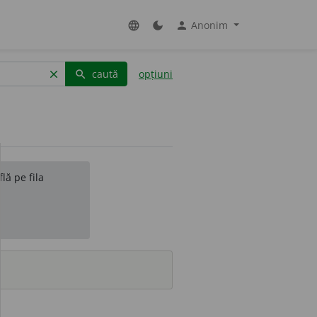
Anonim
language
dark_mode
person
caută
opțiuni
clear
search
lă pe fila