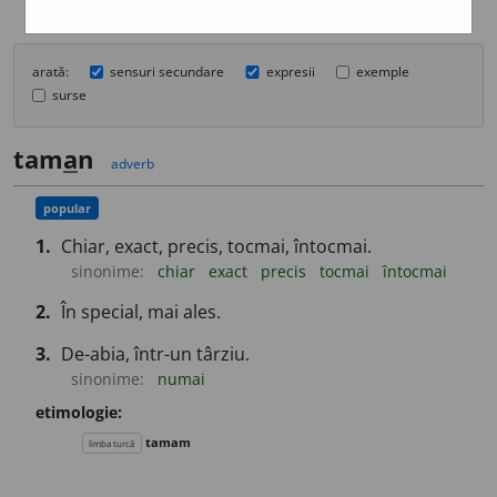
arată:
sensuri secundare
expresii
exemple
surse
tam
a
n
adverb
popular
1.
Chiar, exact, precis, tocmai, întocmai.
sinonime:
chiar
exact
precis
tocmai
întocmai
2.
În special, mai ales.
3.
De-abia, într-un târziu.
sinonime:
numai
etimologie:
tamam
limba turcă