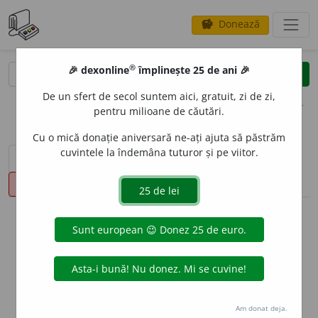
Donează
savings
®
®
🎉 dexonline
împlinește 25 de ani 🎉
caută
clear
search
De un sfert de secol suntem aici, gratuit, zi de zi,
opțiuni
pentru milioane de căutări.
Cu o mică donație aniversară ne-ați ajuta să păstrăm
cuvintele la îndemâna tuturor și pe viitor.
sinteza definițiilor (1)
definiții (15)
declinări
pronunție
(50)
volume_up
info
Aceste definiții sunt compilate de
echipa dexonline. Definițiile
originale se află pe fila
definiții
.
info
Puteți reordona filele pe pagina de
preferințe
.
Am donat deja.
ascunde