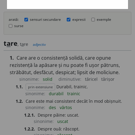
arată:
sensuri secundare
expresii
exemple
surse
t
a
re
, t
a
re
adjectiv
1.
Care are o consistență solidă, care opune
rezistență la apăsare și nu poate fi ușor pătruns,
străbătut, desfăcut, despicat; lipsit de moliciune.
sinonime:
solid
diminutive:
tăricel
tărișor
1.1.
Durabil, trainic.
prin extensiune
sinonime:
durabil
trainic
1.2.
Care este mai consistent decât în mod obișnuit.
sinonime:
des
vârtos
1.2.1.
Despre pâine: uscat.
sinonime:
uscat
1.2.2.
Despre ouă: răscopt.