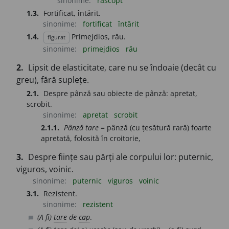
sinonime:
răscopt
1.3.
Fortificat, întărit.
sinonime:
fortificat
întărit
1.4.
Primejdios, rău.
figurat
sinonime:
primejdios
rău
2.
Lipsit de elasticitate, care nu se îndoaie (decât cu
greu), fără suplețe.
2.1.
Despre pânză sau obiecte de pânză: apretat,
scrobit.
sinonime:
apretat
scrobit
2.1.1.
Pânză tare
= pânză (cu țesătură rară) foarte
apretată, folosită în croitorie,
3.
Despre ființe sau părți ale corpului lor: puternic,
viguros, voinic.
sinonime:
puternic
viguros
voinic
3.1.
Rezistent.
sinonime:
rezistent
(A fi)
tare
de
cap
.
chat_bubble