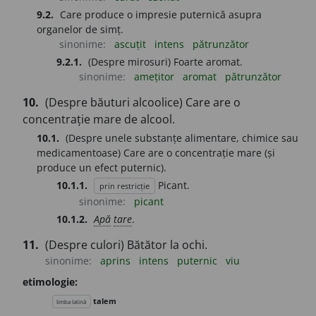
9.2.
Care produce o impresie puternică asupra
organelor de simț.
sinonime:
ascuțit
intens
pătrunzător
9.2.1.
(Despre mirosuri) Foarte aromat.
sinonime:
amețitor
aromat
pătrunzător
10.
(Despre băuturi alcoolice) Care are o
concentrație mare de alcool.
10.1.
(Despre unele substanțe alimentare, chimice sau
medicamentoase) Care are o concentrație mare (și
produce un efect puternic).
10.1.1.
Picant.
prin restricție
sinonime:
picant
10.1.2.
Apă
tare
.
11.
(Despre culori) Bătător la ochi.
sinonime:
aprins
intens
puternic
viu
etimologie:
talem
limba latină