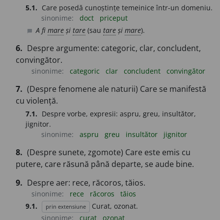
5.1.
Care posedă cunoștințe temeinice într-un domeniu.
sinonime:
doct
priceput
A fi
mare
și
tare
(sau
tare
și
mare
).
chat_bubble
6.
Despre argumente: categoric, clar, concludent,
convingător.
sinonime:
categoric
clar
concludent
convingător
7.
(Despre fenomene ale naturii) Care se manifestă
cu violență.
7.1.
Despre vorbe, expresii: aspru, greu, insultător,
jignitor.
sinonime:
aspru
greu
insultător
jignitor
8.
(Despre sunete, zgomote) Care este emis cu
putere, care răsună până departe, se aude bine.
9.
Despre aer: rece, răcoros, tăios.
sinonime:
rece
răcoros
tăios
9.1.
Curat, ozonat.
prin extensiune
sinonime:
curat
ozonat