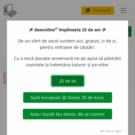
Donează
savings
®
®
🎉 dexonline
împlinește 25 de ani 🎉
caută
clear
search
De un sfert de secol suntem aici, gratuit, zi de zi,
opțiuni
pentru milioane de căutări.
Cu o mică donație aniversară ne-ați ajuta să păstrăm
cuvintele la îndemâna tuturor și pe viitor.
sinteza definițiilor (1)
definiții (45)
declinări
pronunție
(50)
volume_up
info
Aceste definiții sunt compilate de
echipa dexonline. Definițiile
originale se află pe fila
definiții
.
info
Puteți reordona filele pe pagina de
preferințe
.
Am donat deja.
ascunde