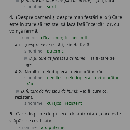
(A fi) tare de(-o) ureche
(sau
de urechi
) = (a fi) surd.
chat_bubble
sinonime:
surd
4.
(Despre oameni și despre manifestările lor) Care
este în stare să reziste, să facă față încercărilor, cu
voință fermă.
sinonime:
dârz
energic
neclintit
4.1.
(Despre colectivități) Plin de forță.
sinonime:
puternic
(A fi) tare de fire
(sau
de inimă
) = (a fi) tare de
chat_bubble
înger
.
4.2.
Nemilos, neînduplecat, neîndurător, rău.
sinonime:
nemilos
neînduplecat
neîndurător
rău
(A fi) tare de fire
(sau
de inimă
) = (a fi) curajos,
chat_bubble
rezistent.
sinonime:
curajos
rezistent
5.
Care dispune de putere, de autoritate, care este
stăpân pe o situație.
sinonime:
atotputernic