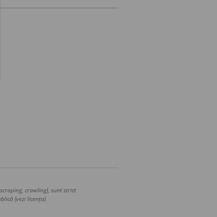
craping, crawling), sunt strict
lică (vezi licența).