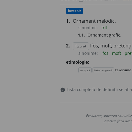
învechit
1.
Ornament melodic.
sinonime:
tril
1.1.
Ornament grafic.
2.
Ifos, moft, pretenți
figurat
sinonime:
ifos
moft
pre
etimologie:
tererismo
compară
limba neogreacă
Lista completă de definiții se află
info
Preluarea, stocarea sau utiliz
interzise fără acor