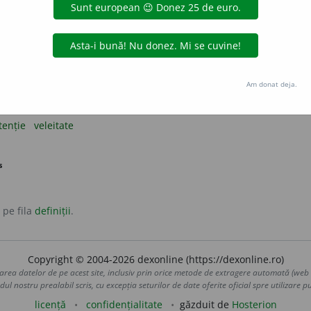
Am donat deja.
e, veleitate.
tenție
veleitate
s
 pe fila
definiții
.
Copyright © 2004-2026 dexonline (https://dexonline.ro)
area datelor de pe acest site, inclusiv prin orice metode de extragere automată (web s
dul nostru prealabil scris, cu excepția seturilor de date oferite oficial spre utilizare pub
licență
confidențialitate
găzduit de
Hosterion