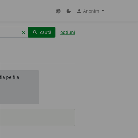
Anonim
language
dark_mode
person
caută
opțiuni
clear
search
lă pe fila