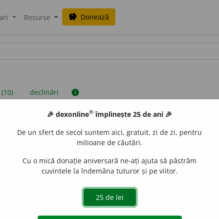
Donează
savings
ari
Resurse
 (10)
declinări
info
®
🎉 dexonline
împlinește 25 de ani 🎉
iniții sunt compilate de echipa dexonline. Definițiile originale se af
De un sfert de secol suntem aici, gratuit, zi de zi, pentru
 Puteți reordona filele pe pagina de
preferințe
.
milioane de căutări.
Cu o mică donație aniversară ne-ați ajuta să păstrăm
cuvintele la îndemâna tuturor și pe viitor.
presii
exemple
surse
tantiv neutru