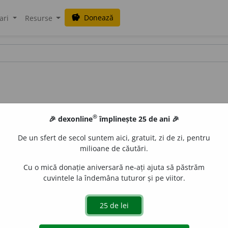
Donează
savings
ari
Resurse
®
🎉 dexonline
împlinește 25 de ani 🎉
De un sfert de secol suntem aici, gratuit, zi de zi, pentru
milioane de căutări.
Cu o mică donație aniversară ne-ați ajuta să păstrăm
cuvintele la îndemâna tuturor și pe viitor.
albaneze vorbit în sudul Albaniei, pe baza căruia s-a format