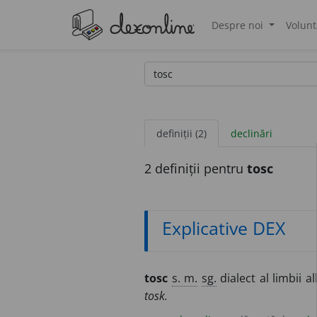
Despre noi
Volunt
®
definiții (2)
declinări
2 definiții pentru
tosc
Explicative DEX
tosc
s. m.
sg.
dialect al limbii 
tosk.