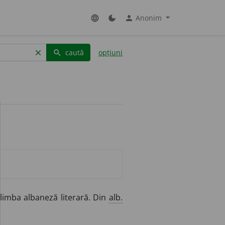
Anonim
language
dark_mode
person
caută
opțiuni
clear
search
 limba albaneză literară. Din
alb.