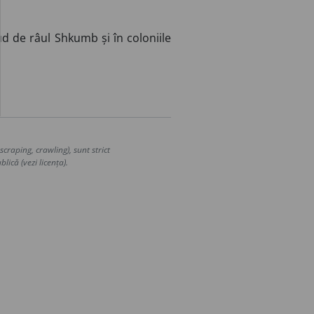
d de râul Shkumb și în coloniile
craping, crawling), sunt strict
lică (vezi licența).