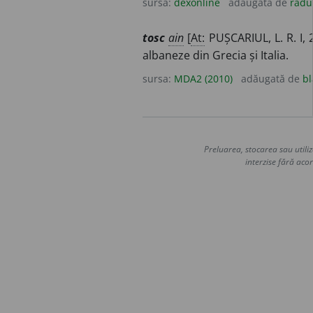
sursa:
dexonline
adăugată de
radu
tosc
ain
[
At:
PUȘCARIUL, L. R. I, 
albaneze din Grecia și Italia.
sursa:
MDA2 (2010)
adăugată de
bl
Preluarea, stocarea sau utiliz
interzise fără acor