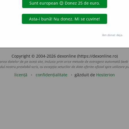
borza
acțiuni
256 /
E:
fr
tosque
] (
Îs
)
Dialectul ~
Dialect albanez vorbit
la
su
aurb.
acțiuni
Am donat deja.
Copyright © 2004-2026 dexonline (https://dexonline.ro)
area datelor de pe acest site, inclusiv prin orice metode de extragere automată (web s
dul nostru prealabil scris, cu excepția seturilor de date oferite oficial spre utilizare pub
licență
confidențialitate
găzduit de
Hosterion