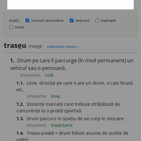
arată:
sensuri secundare
expresii
exemple
surse
tras
e
u
, tras
e
e
substantiv neutru
1.
Drum pe care îl parcurge (în mod permanent) un
vehicul sau o persoană.
sinonime:
rută
1.1.
Linie, direcție pe care o are un drum, o cale ferată
etc.
sinonime:
linie
1.2.
Distanță marcată care trebuie străbătută de
concurenții la o probă sportivă.
1.3.
Drum parcurs în spațiu de un corp în mișcare.
sinonime:
traiectorie
1.4.
Traseu-școală
= drum folosit anume de școlile de
șoferi.