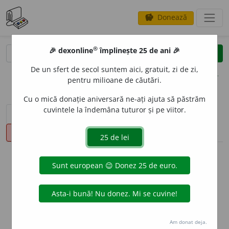
Donează
savings
®
®
🎉 dexonline
împlinește 25 de ani 🎉
caută
clear
search
De un sfert de secol suntem aici, gratuit, zi de zi,
opțiuni
pentru milioane de căutări.
Cu o mică donație aniversară ne-ați ajuta să păstrăm
cuvintele la îndemâna tuturor și pe viitor.
sinteza definițiilor (1)
definiții (21)
declinări
pronunție
(50)
volume_up
info
Aceste definiții sunt compilate de
echipa dexonline. Definițiile
originale se află pe fila
definiții
.
info
Puteți reordona filele pe pagina de
preferințe
.
Am donat deja.
ascunde