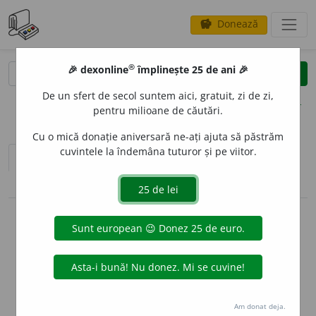
Donează
savings
®
®
🎉 dexonline
împlinește 25 de ani 🎉
caută
clear
search
De un sfert de secol suntem aici, gratuit, zi de zi,
opțiuni
pentru milioane de căutări.
Cu o mică donație aniversară ne-ați ajuta să păstrăm
cuvintele la îndemâna tuturor și pe viitor.
sinteza definițiilor (1)
definiții (16)
conjugări / declinări
info
Aceste definiții sunt compilate de
echipa dexonline. Definițiile
originale se află pe fila
definiții
.
info
Puteți reordona filele pe pagina de
preferințe
.
Am donat deja.
ascunde