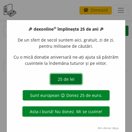
Donează
savings
®
®
🎉 dexonline
împlinește 25 de ani 🎉
caută
clear
search
De un sfert de secol suntem aici, gratuit, zi de zi,
opțiuni
pentru milioane de căutări.
Cu o mică donație aniversară ne-ați ajuta să păstrăm
cuvintele la îndemâna tuturor și pe viitor.
sinteza definițiilor (1)
definiții (21)
declinări
info
Aceste definiții sunt compilate de
echipa dexonline. Definițiile
originale se află pe fila
definiții
.
info
Puteți reordona filele pe pagina de
preferințe
.
ascunde
Am donat deja.