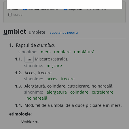
arată:
sensuri secundare
expresii
exemple
surse
u
mblet
,
u
mblete
substantiv neutru
1.
Faptul de
a umbla.
sinonime:
mers
umblare
umblătură
1.1.
Mișcare (astrală).
rar
sinonime:
mișcare
1.2.
Acces, trecere.
sinonime:
acces
trecere
1.3.
Alergătură, colindare, cutreierare, hoinăreală.
sinonime:
alergătură
colindare
cutreierare
hoinăreală
1.4.
Mod, fel de a umbla, de a duce picioarele în mers.
etimologie:
Umbla
+
-et.