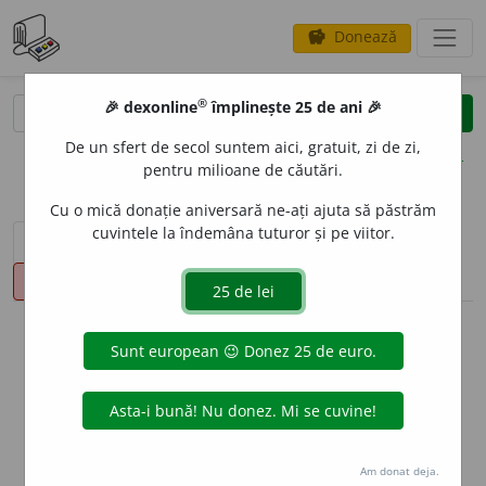
Donează
savings
®
®
🎉 dexonline
împlinește 25 de ani 🎉
caută
clear
search
De un sfert de secol suntem aici, gratuit, zi de zi,
opțiuni
pentru milioane de căutări.
Cu o mică donație aniversară ne-ați ajuta să păstrăm
cuvintele la îndemâna tuturor și pe viitor.
sinteza definițiilor (1)
definiții (12)
declinări
pronunție
(1)
volume_up
info
Aceste definiții sunt compilate de
echipa dexonline. Definițiile
originale se află pe fila
definiții
.
info
Puteți reordona filele pe pagina de
preferințe
.
Am donat deja.
ascunde