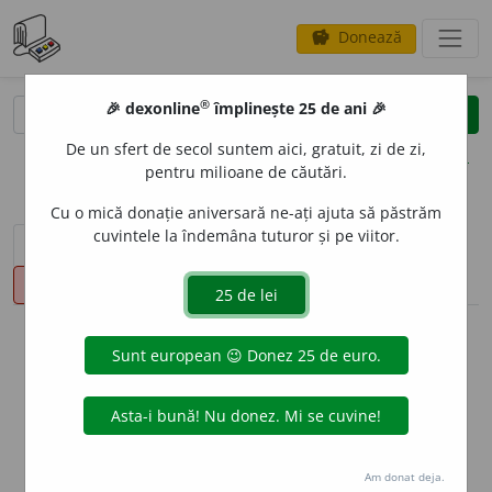
Donează
savings
®
®
🎉 dexonline
împlinește 25 de ani 🎉
caută
clear
search
De un sfert de secol suntem aici, gratuit, zi de zi,
opțiuni
pentru milioane de căutări.
Cu o mică donație aniversară ne-ați ajuta să păstrăm
cuvintele la îndemâna tuturor și pe viitor.
sinteza definițiilor (1)
definiții (15)
declinări
pronunție
(1)
volume_up
info
Aceste definiții sunt compilate de
echipa dexonline. Definițiile
originale se află pe fila
definiții
.
info
Puteți reordona filele pe pagina de
preferințe
.
Am donat deja.
ascunde