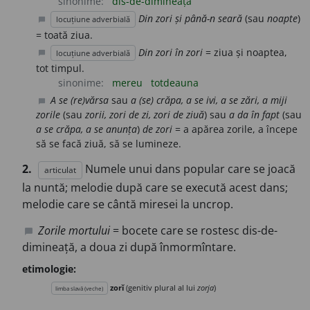
sinonime:
dis-de-dimineață
Din zori și până-n seară
(sau
noapte
)
locuțiune adverbială
chat_bubble
= toată ziua.
Din zori în zori
= ziua și noaptea,
locuțiune adverbială
chat_bubble
tot timpul.
sinonime:
mereu
totdeauna
A se (re)vărsa
sau
a (se) crăpa, a se ivi, a se zări, a miji
chat_bubble
zorile
(sau
zorii, zori de zi, zori de ziuă
) sau
a da în fapt
(sau
a se crăpa, a se anunța
)
de zori
= a apărea zorile, a începe
să se facă ziuă, să se lumineze.
2.
Numele unui dans popular care se joacă
articulat
la nuntă; melodie după care se execută acest dans;
melodie care se cântă miresei la uncrop.
Zorile mortului
= bocete care se rostesc dis-de-
chat_bubble
dimineață, a doua zi după înmormîntare.
etimologie:
zorĭ
(genitiv plural al lui
zorja
)
limba slavă (veche)