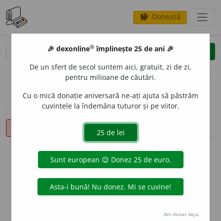
Donează
savings
®
®
🎉 dexonline
împlinește 25 de ani 🎉
caută
clear
search
De un sfert de secol suntem aici, gratuit, zi de zi,
opțiuni
pentru milioane de căutări.
Cu o mică donație aniversară ne-ați ajuta să păstrăm
cuvintele la îndemâna tuturor și pe viitor.
sinteza definițiilor (1)
definiții (28)
declinări
pronunție
(49)
volume_up
info
Aceste definiții sunt compilate de
echipa dexonline. Definițiile
originale se află pe fila
definiții
.
info
Puteți reordona filele pe pagina de
preferințe
.
Am donat deja.
ascunde