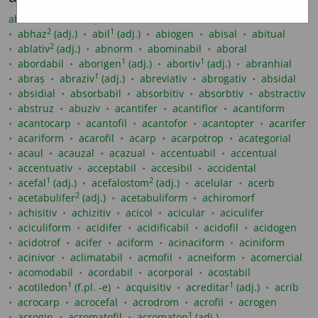
abarticular
abațial
abaxial
abdominal
aberativ
2
1
abhaz
(adj.)
abil
(adj.)
abiogen
abisal
abitual
2
ablativ
(adj.)
abnorm
abominabil
aboral
1
1
abordabil
aborigen
(adj.)
abortiv
(adj.)
abranhial
1
abraș
abraziv
(adj.)
abreviativ
abrogativ
absidal
absidial
absorbabil
absorbitiv
absorbtiv
abstractiv
abstruz
abuziv
acantifer
acantiflor
acantiform
acantocarp
acantofil
acantofor
acantopter
acarifer
acariform
acarofil
acarp
acarpotrop
acategorial
acaul
acauzal
acazual
accentuabil
accentual
accentuativ
acceptabil
accesibil
accidental
1
2
acefal
(adj.)
acefalostom
(adj.)
acelular
acerb
2
acetabulifer
(adj.)
acetabuliform
achiromorf
achisitiv
achizitiv
acicol
acicular
aciculifer
aciculiform
acidifer
acidificabil
acidofil
acidogen
acidotrof
acifer
aciform
acinaciform
aciniform
acinivor
aclimatabil
acmofil
acneiform
acomercial
acomodabil
acordabil
acorporal
acostabil
1
1
acotiledon
(f.pl. -e)
acquisitiv
acreditar
(adj.)
acrib
acrocarp
acrocefal
acrodrom
acrofil
acrogen
1
acrogin
acromatofil
acromatop
(adj.)