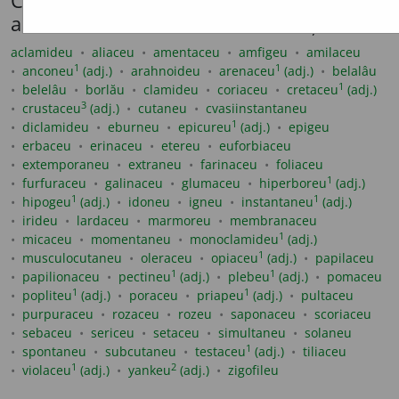
Cuvinte care se flexionează conform
acestui model (maximum 100 afișate)
aclamideu
aliaceu
amentaceu
amfigeu
amilaceu
1
1
anconeu
(adj.)
arahnoideu
arenaceu
(adj.)
belalâu
1
belelâu
borlău
clamideu
coriaceu
cretaceu
(adj.)
3
crustaceu
(adj.)
cutaneu
cvasiinstantaneu
1
diclamideu
eburneu
epicureu
(adj.)
epigeu
erbaceu
erinaceu
etereu
euforbiaceu
extemporaneu
extraneu
farinaceu
foliaceu
1
furfuraceu
galinaceu
glumaceu
hiperboreu
(adj.)
1
1
hipogeu
(adj.)
idoneu
igneu
instantaneu
(adj.)
irideu
lardaceu
marmoreu
membranaceu
1
micaceu
momentaneu
monoclamideu
(adj.)
1
musculocutaneu
oleraceu
opiaceu
(adj.)
papilaceu
1
1
papilionaceu
pectineu
(adj.)
plebeu
(adj.)
pomaceu
1
1
popliteu
(adj.)
poraceu
priapeu
(adj.)
pultaceu
purpuraceu
rozaceu
rozeu
saponaceu
scoriaceu
sebaceu
sericeu
setaceu
simultaneu
solaneu
1
spontaneu
subcutaneu
testaceu
(adj.)
tiliaceu
1
2
violaceu
(adj.)
yankeu
(adj.)
zigofileu