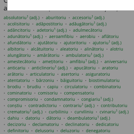
Cuvinte care se flexionează conform
acestui model (maximum 100 afișate)
1
1
absolutoriu
(adj.)
aburitoriu
accesoriu
(adj.)
1
acolisitoriu
adăpostitoriu
adăugătoriu
(adj.)
1
adâncitoriu
adetoriu
(adj.)
adulmecătoriu
1
adunătoriu
(adj.)
aeroamfibiu
aerobiu
aflătoriu
1
afundătoriu
ajutătoriu
ajutoritoriu
ajutoriu
(adj.)
albitoriu
alcătuitoriu
aleatoriu
alinătoriu
alotriu
1
alungătoriu
amărâtoriu
ambulatoriu
(adj.)
1
amestecătoriu
amețitoriu
amfibiu
(adj.)
aniversariu
1
anticariu
anticlinoriu
(adj.)
apucătoriu
aratoriu
arătoriu
articulatoriu
asertoriu
asiguratoriu
atentatoriu
bărzoniu
bâiguitoriu
biostimulatoriu
brodiu
brudiu
capiu
circulatoriu
combinatoriu
cominatoriu
comisoriu
compensatoriu
1
compromisoriu
condamnatoriu
congiariu
(adj.)
1
conștiu
contradictoriu
contrariu
(adj.)
contributoriu
1
1
crematoriu
(adj.)
curbiliniu
curviliniu
cvinariu
(adj.)
1
dahiu
datoriu
dătoriu
deambulatoriu
(adj.)
decizoriu
declamatoriu
declinatoriu
dedicatoriu
definitoriu
delusoriu
deluzoriu
denegatoriu