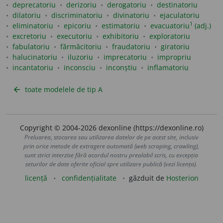
deprecatoriu
derizoriu
derogatoriu
destinatoriu
dilatoriu
discriminatoriu
divinatoriu
ejaculatoriu
1
eliminatoriu
epicoriu
estimatoriu
evacuatoriu
(adj.)
excretoriu
executoriu
exhibitoriu
exploratoriu
fabulatoriu
fărmăcitoriu
fraudatoriu
giratoriu
halucinatoriu
iluzoriu
imprecatoriu
impropriu
incantatoriu
inconsciu
inconștiu
inflamatoriu
toate modelele de tip A
arrow_back
Copyright © 2004-2026 dexonline (https://dexonline.ro)
Preluarea, stocarea sau utilizarea datelor de pe acest site, inclusiv
prin orice metode de extragere automată (web scraping, crawling),
sunt strict interzise fără acordul nostru prealabil scris, cu excepția
seturilor de date oferite oficial spre utilizare publică (vezi licența).
licență
confidențialitate
găzduit de
Hosterion