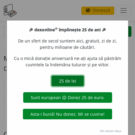
Donează
savings
®
®
🎉 dexonline
împlinește 25 de ani 🎉
caută
search
De un sfert de secol suntem aici, gratuit, zi de zi,
opțiuni
pentru milioane de căutări.
Modelul de flexiune M17 (mosc (pl. -i))
Cu o mică donație aniversară ne-ați ajuta să păstrăm
cuvintele la îndemâna tuturor și pe viitor.
Descriere: sc/șt
substantiv masculin (
M17
)
nearticulat
articulat
Surse flexiune: DOR
singular
m
o
sc
m
o
scul
nominativ-acuzativ
plural
m
o
ști
m
o
știi
singular
m
o
sc
m
o
scului
genitiv-dativ
plural
m
o
ști
m
o
știlor
singular
—
vocativ
plural
—
Am donat deja.
Cuvinte care se flexionează conform