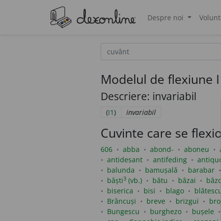
Despre noi
Volunt
®
Modelul de flexiune I1
Descriere: invariabil
(
I1
)
invariabil
Cuvinte care se flex
606
abba
abond-
aboneu
antidesant
antifeding
antiqu
balunda
bamușală
barabar
3
bâști
(vb.)
bâtu
bâzai
bâzd
biserica
bisi
blago
blătesc
Brâncuși
breve
brizgui
bro
Bungescu
burghezo
bușele