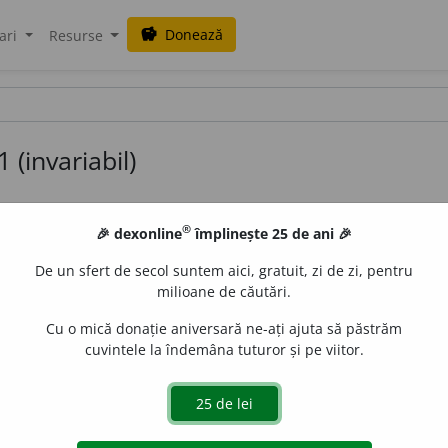
Donează
savings
ari
Resurse
 (invariabil)
®
🎉 dexonline
împlinește 25 de ani 🎉
ionează conform acestui model (maximu
De un sfert de secol suntem aici, gratuit, zi de zi, pentru
milioane de căutări.
adoara
aequo
aest
afic
agust
ahăl
alebard-
alerc
o
aoileu
arăpește
asămăna
asămâna
auriga
avva
Cu o mică donație aniversară ne-ați ajuta să păstrăm
bazaghean-bașa
bazarghean
bazarghean-bașa
băhvă
cuvintele la îndemâna tuturor și pe viitor.
ărat
Belfegor
Bellow
berceusei
berilă
berk
bește
1
u
bleasnă
blem
block
bobeanu
boca
(interj.)
Bolesl
jdiu
buăra
Buciumi
budală
buibui
bulache
bulică
bușile
bușilea
buzilă
cacamaca
calapanta
calcemică