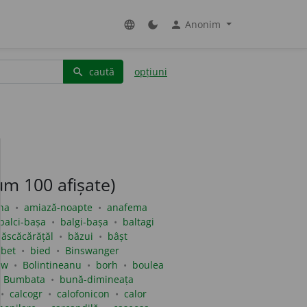
Anonim
language
dark_mode
person
caută
opțiuni
search
m 100 afișate)
ina
amiază-noapte
anafema
balci-bașa
balgi-bașa
baltagi
băscăcărățăl
băzui
bâșt
bet
bied
Binswanger
aw
Bolintineanu
borh
boulea
Bumbata
bună-dimineața
calcogr
calofonicon
calor