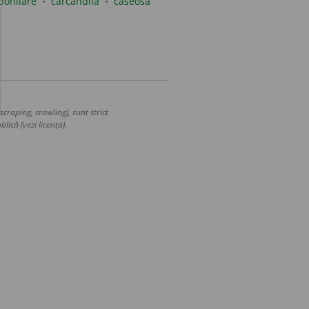
bonilare
carcandilă
caseosa
craping, crawling), sunt strict
lică (vezi licența).