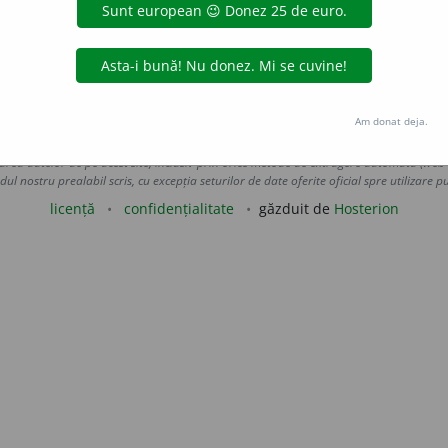
capo
capricioso
capuolan
caraman
carasgalben
car
ina
Am donat deja.
Copyright © 2004-2026 dexonline (https://dexonline.ro)
area datelor de pe acest site, inclusiv prin orice metode de extragere automată (web s
dul nostru prealabil scris, cu excepția seturilor de date oferite oficial spre utilizare pub
licență
confidențialitate
găzduit de
Hosterion