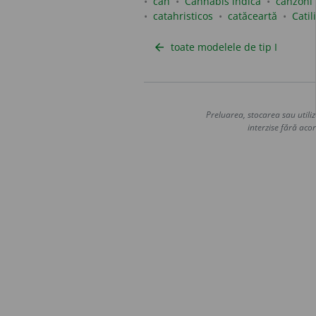
can
Cannabis indica
canzoni
catahristicos
catăceartă
Catil
toate modelele de tip I
arrow_back
Preluarea, stocarea sau utiliz
interzise fără acor