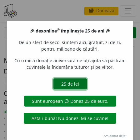
Donează
savings
®
®
🎉 dexonline
împlinește 25 de ani 🎉
caută
search
De un sfert de secol suntem aici, gratuit, zi de zi,
opțiuni
pentru milioane de căutări.
Modelul de flexiune I2 (termen biologic)
Cu o mică donație aniversară ne-ați ajuta să păstrăm
cuvintele la îndemâna tuturor și pe viitor.
Descriere: termen biologic
(
I2
)
termen biologic
Cuvinte care se flexionează conform
acestui model (maximum 100 afișate)
abietina
abortivum
absinthium
abyssinicus
acerina
acetosa
acinosa
acris
adscendens
aegopodium
agropyrum
agrostemma
ahtynum
alliaria
alpmus
alsine
amberboa
ambiguum
ambrosioides
Am donat deja.
ambulia
amphibia
amphibius
anguis
annotinum