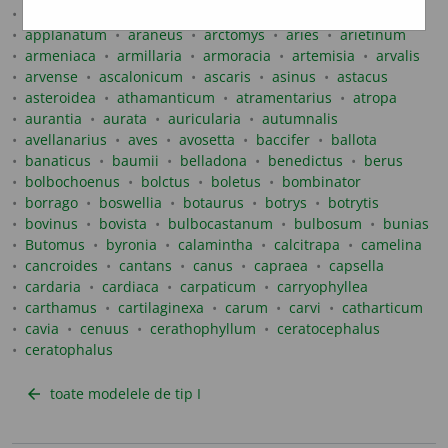
anthoxanthum
anthozoa
aparine
aphylla
apium
applanatum
araneus
arctomys
aries
arietinum
armeniaca
armillaria
armoracia
artemisia
arvalis
arvense
ascalonicum
ascaris
asinus
astacus
asteroidea
athamanticum
atramentarius
atropa
aurantia
aurata
auricularia
autumnalis
avellanarius
aves
avosetta
baccifer
ballota
banaticus
baumii
belladona
benedictus
berus
bolbochoenus
bolctus
boletus
bombinator
borrago
boswellia
botaurus
botrys
botrytis
bovinus
bovista
bulbocastanum
bulbosum
bunias
Butomus
byronia
calamintha
calcitrapa
camelina
cancroides
cantans
canus
capraea
capsella
cardaria
cardiaca
carpaticum
carryophyllea
carthamus
cartilaginexa
carum
carvi
catharticum
cavia
cenuus
cerathophyllum
ceratocephalus
ceratophalus
toate modelele de tip I
arrow_back