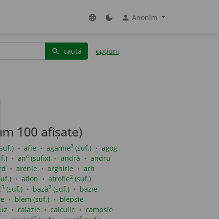
Anonim
language
dark_mode
person
caută
opțiuni
search
m 100 afișate)
2
suf.)
afie
agamie
(suf.)
agog
4
f.)
an
(sufix)
andră
andru
rd
arenie
arghirie
arh
2
uf.)
atlon
atrofie
(suf.)
3
2
c
(suf.)
bază
(suf.)
bazie
ie
blem (suf.)
blepsie
uz
calazie
calculie
campsie
2
2