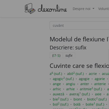
Despre noi
Volunt
®
Modelul de flexiune I7
Descriere: sufix
(
I7-S
)
sufix
Cuvinte care se flex
6
2
a
(suf.)
abil
(suf.)
acrie
acuz
2
agogic
(suf.)
agogie
agorie
ange
angiu
anter
anterie
2
arhic
arhie
aritmie
(suf.)
a
1
auxeză
averaj
(suf.)
axie
a
2
2
bie
(suf.)
biont
biotic
(suf.)
2
1
bol
(suf.)
bolă
bolie
(suf.)
2
2