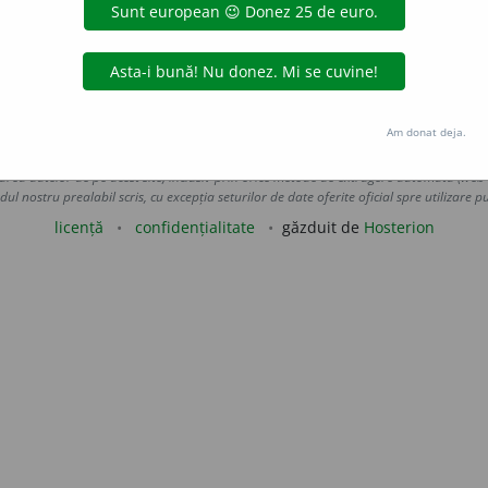
f.)
carpie
caulie
cazie
caziu
cefalie
cel
(suf.)
celi
Am donat deja.
Copyright © 2004-2026 dexonline (https://dexonline.ro)
area datelor de pe acest site, inclusiv prin orice metode de extragere automată (web s
dul nostru prealabil scris, cu excepția seturilor de date oferite oficial spre utilizare pub
licență
confidențialitate
găzduit de
Hosterion