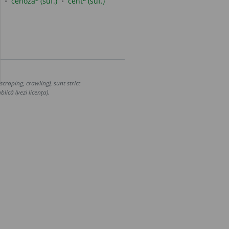
e
cenoză
(suf.)
cent
(suf.)
craping, crawling), sunt strict
lică (vezi licența).