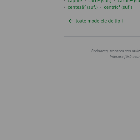
capnie
card
(suf.)
cardie
(su
2
1
centeză
(suf.)
centric
(suf.)
toate modelele de tip I
arrow_back
Preluarea, stocarea sau utiliz
interzise fără acor